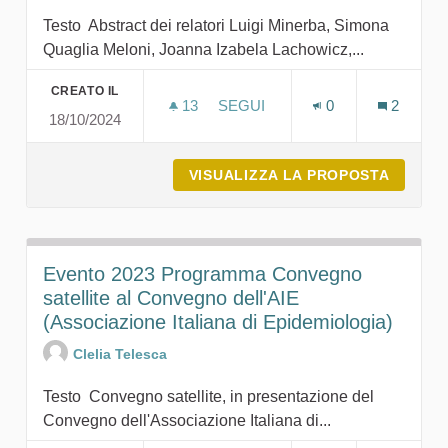
Testo Abstract dei relatori Luigi Minerba, Simona
Quaglia Meloni, Joanna Izabela Lachowicz,...
CREATO IL
13
13 SOSTENITORI
SEGUI
0
2
18/10/2024
EVENTO 2024 - AB
VISUALIZZA LA PROPOSTA
EVENTO
Evento 2023 Programma Convegno
satellite al Convegno dell'AIE
(Associazione Italiana di Epidemiologia)
Clelia Telesca
Testo Convegno satellite, in presentazione del
Convegno dell'Associazione Italiana di...