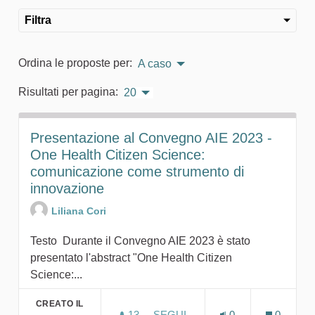
Filtra
Ordina le proposte per:
A caso
Risultati per pagina:
20
Presentazione al Convegno AIE 2023 -
One Health Citizen Science:
comunicazione come strumento di
innovazione
Liliana Cori
Testo Durante il Convegno AIE 2023 è stato
presentato l'abstract "One Health Citizen
Science:...
CREATO IL
13
13 SOSTENITORI
SEGUI
0
0