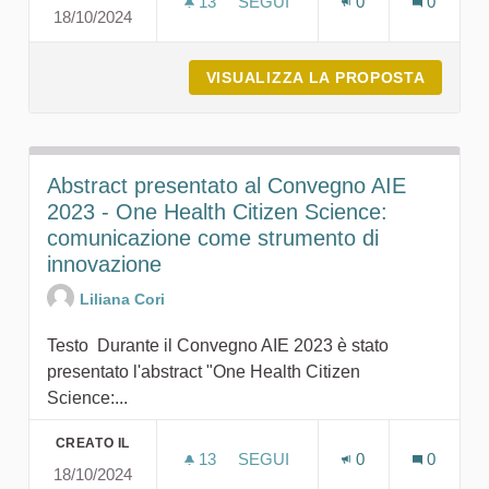
13
13 SOSTENITORI
SEGUI
0
0
18/10/2024
DOCUMENTO METODOLOGICO PE
VISUALIZZA LA PROPOSTA
DOCUME
Abstract presentato al Convegno AIE
2023 - One Health Citizen Science:
comunicazione come strumento di
innovazione
Liliana Cori
Testo Durante il Convegno AIE 2023 è stato
presentato l'abstract "One Health Citizen
Science:...
CREATO IL
13
13 SOSTENITORI
SEGUI
0
0
18/10/2024
ABSTRACT PRESENTATO AL CO