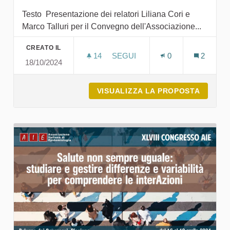
Testo Presentazione dei relatori Liliana Cori e
Marco Talluri per il Convegno dell'Associazione...
CREATO IL
14
14 SOSTENITORI
SEGUI
0
2
18/10/2024
EVENTO 2024 - PRESENTAZION
VISUALIZZA LA PROPOSTA
EVENTO