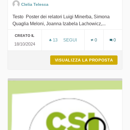
Clelia Telesca
Testo Poster dei relatori Luigi Minerba, Simona
Quaglia Meloni, Joanna Izabela Lachowicz,...
CREATO IL
13
13 SOSTENITORI
SEGUI
0
0
18/10/2024
EVENTO 2024 - POSTER SUL S
VISUALIZZA LA PROPOSTA
EVENTO