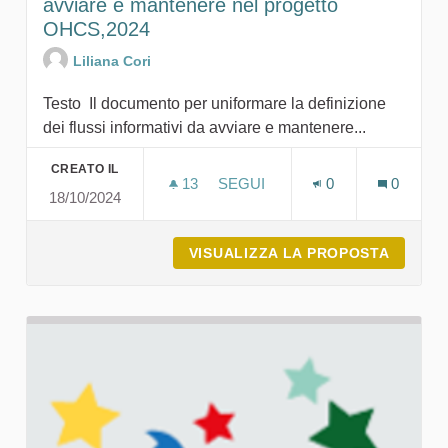
avviare e mantenere nel progetto
OHCS,2024
Liliana Cori
Testo Il documento per uniformare la definizione
dei flussi informativi da avviare e mantenere...
CREATO IL
13
13 SOSTENITORI
SEGUI
0
0
18/10/2024
DEFINIZIONE DEI FLUSSI INF
VISUALIZZA LA PROPOSTA
DEFINI