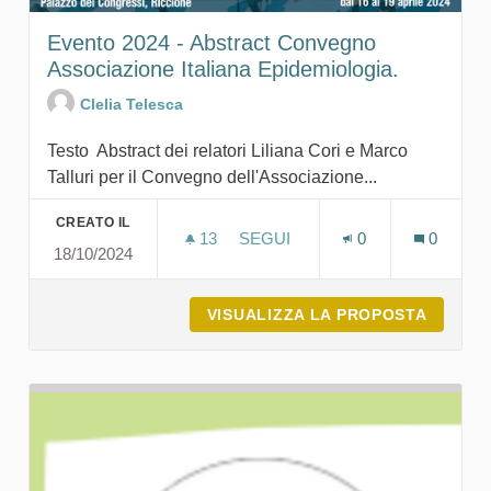
Evento 2024 - Abstract Convegno
Associazione Italiana Epidemiologia.
Clelia Telesca
Testo Abstract dei relatori Liliana Cori e Marco
Talluri per il Convegno dell'Associazione...
CREATO IL
13
13 SOSTENITORI
SEGUI
0
0
18/10/2024
EVENTO 2024 - AB
VISUALIZZA LA PROPOSTA
EVENTO