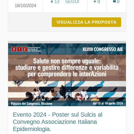
13
13 SOSTENITORI
SEGUI
0
0
18/10/2024
EVENTO 2023 CONVEGNO NAZI
VISUALIZZA LA PROPOSTA
EVENTO
Evento 2024 - Poster sul Sulcis al
Convegno Associazione Italiana
Epidemiologia.