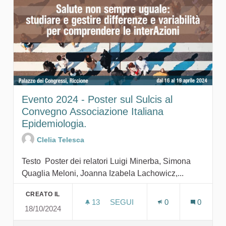
Evento 2024 - Poster sul Sulcis al
Convegno Associazione Italiana
Epidemiologia.
Clelia Telesca
Testo Poster dei relatori Luigi Minerba, Simona
Quaglia Meloni, Joanna Izabela Lachowicz,...
CREATO IL
13
13 SOSTENITORI
SEGUI
0
0
18/10/2024
EVENTO 2024 - POSTER SUL S