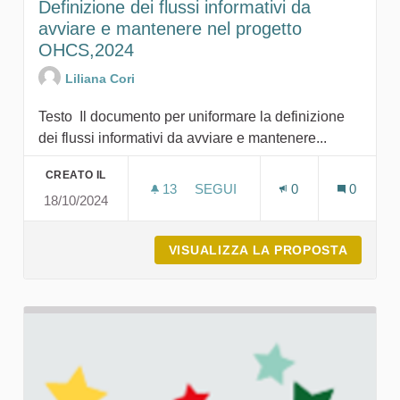
Definizione dei flussi informativi da
avviare e mantenere nel progetto
OHCS,2024
Liliana Cori
Testo Il documento per uniformare la definizione
dei flussi informativi da avviare e mantenere...
CREATO IL
13
13 SOSTENITORI
SEGUI
0
0
18/10/2024
DEFINIZIONE DEI FLUSSI INF
VISUALIZZA LA PROPOSTA
DEFINI