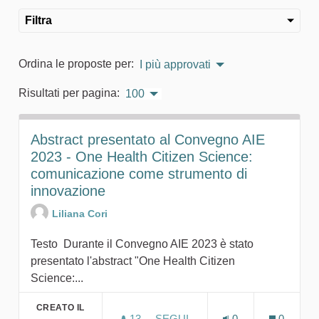
Filtra
Ordina le proposte per:
I più approvati
Risultati per pagina:
100
Abstract presentato al Convegno AIE
2023 - One Health Citizen Science:
comunicazione come strumento di
innovazione
Liliana Cori
Testo Durante il Convegno AIE 2023 è stato
presentato l'abstract "One Health Citizen
Science:...
CREATO IL
13
13 SOSTENITORI
SEGUI
0
0