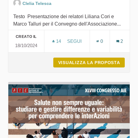
Clelia Telesca
Testo Presentazione dei relatori Liliana Cori e
Marco Talluri per il Convegno dell'Associazione...
CREATO IL
14
14 SOSTENITORI
SEGUI
0
2
18/10/2024
EVENTO 2024 - PRESENTAZION
VISUALIZZA LA PROPOSTA
EVENTO