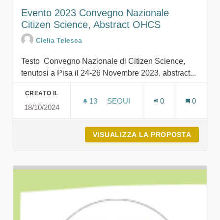
Evento 2023 Convegno Nazionale
Citizen Science, Abstract OHCS
Clelia Telesca
Testo Convegno Nazionale di Citizen Science,
tenutosi a Pisa il 24-26 Novembre 2023, abstract...
CREATO IL
13
13 SOSTENITORI
SEGUI
0
0
18/10/2024
EVENTO 2023 CONVEGNO NAZI
VISUALIZZA LA PROPOSTA
EVENTO