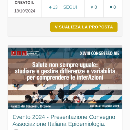
CREATO IL
13
13 SOSTENITORI
SEGUI
0
0
18/10/2024
EVENTO 2024 - AB
VISUALIZZA LA PROPOSTA
EVENTO
Evento 2024 - Presentazione Convegno
Associazione Italiana Epidemiologia.