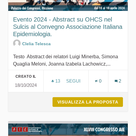
Evento 2024 - Abstract su OHCS nel
Sulcis al Convegno Associazione Italiana
Epidemiologia.
Clelia Telesca
Testo Abstract dei relatori Luigi Minerba, Simona
Quaglia Meloni, Joanna Izabela Lachowicz,...
CREATO IL
13
13 SOSTENITORI
SEGUI
0
2
18/10/2024
EVENTO 2024 - AB
VISUALIZZA LA PROPOSTA
EVENTO