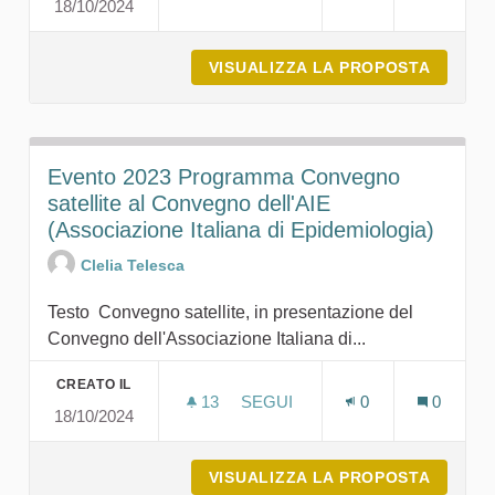
18/10/2024
EVENTO 2023 CONVEGNO NAZI
VISUALIZZA LA PROPOSTA
EVENTO
Evento 2023 Programma Convegno
satellite al Convegno dell'AIE
(Associazione Italiana di Epidemiologia)
Clelia Telesca
Testo Convegno satellite, in presentazione del
Convegno dell'Associazione Italiana di...
CREATO IL
13
13 SOSTENITORI
SEGUI
0
0
18/10/2024
EVENTO 2023 PROGRAMMA CONV
VISUALIZZA LA PROPOSTA
EVENTO