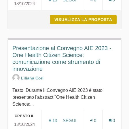
18/10/2024
ABSTRACT PRESENTATO AL CO
VISUALIZZA LA PROPOSTA
ABSTRA
Presentazione al Convegno AIE 2023 -
One Health Citizen Science:
comunicazione come strumento di
innovazione
Liliana Cori
Testo Durante il Convegno AIE 2023 è stato
presentato l'abstract "One Health Citizen
Science:...
CREATO IL
13
13 SOSTENITORI
SEGUI
0
0
18/10/2024
PRESENTAZIONE AL CONVEGNO 