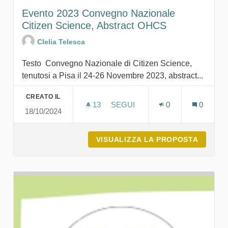
Evento 2023 Convegno Nazionale
Citizen Science, Abstract OHCS
Clelia Telesca
Testo Convegno Nazionale di Citizen Science,
tenutosi a Pisa il 24-26 Novembre 2023, abstract...
CREATO IL
13
13 SOSTENITORI
SEGUI
0
0
18/10/2024
EVENTO 2023 CONVEGNO NAZI
VISUALIZZA LA PROPOSTA
EVENTO