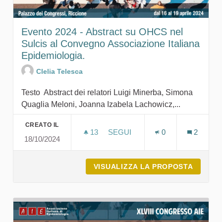
Evento 2024 - Abstract su OHCS nel
Sulcis al Convegno Associazione Italiana
Epidemiologia.
Clelia Telesca
Testo Abstract dei relatori Luigi Minerba, Simona
Quaglia Meloni, Joanna Izabela Lachowicz,...
CREATO IL
13
13 SOSTENITORI
SEGUI
0
2
18/10/2024
EVENTO 2024 - AB
VISUALIZZA LA PROPOSTA
EVENTO