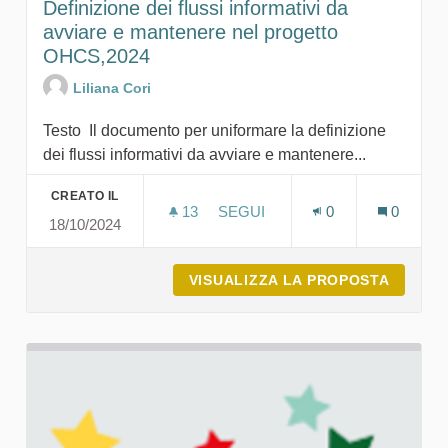
Definizione dei flussi informativi da
avviare e mantenere nel progetto
OHCS,2024
Liliana Cori
Testo Il documento per uniformare la definizione
dei flussi informativi da avviare e mantenere...
CREATO IL
13
13 SOSTENITORI
SEGUI
0
0
18/10/2024
DEFINIZIONE DEI FLUSSI INF
VISUALIZZA LA PROPOSTA
DEFINI