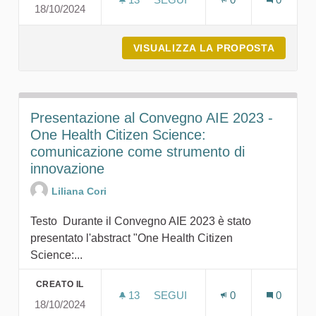
18/10/2024
ABSTRACT PRESENTATO AL CO
VISUALIZZA LA PROPOSTA
ABSTRA
Presentazione al Convegno AIE 2023 -
One Health Citizen Science:
comunicazione come strumento di
innovazione
Liliana Cori
Testo Durante il Convegno AIE 2023 è stato
presentato l'abstract "One Health Citizen
Science:...
CREATO IL
13
13 SOSTENITORI
SEGUI
0
0
18/10/2024
PRESENTAZIONE AL CONVEGNO 