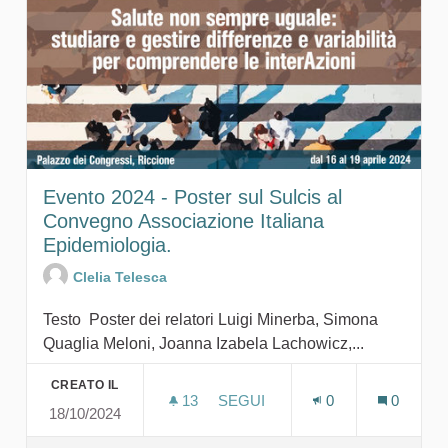
Evento 2024 - Poster sul Sulcis al
Convegno Associazione Italiana
Epidemiologia.
Clelia Telesca
Testo Poster dei relatori Luigi Minerba, Simona
Quaglia Meloni, Joanna Izabela Lachowicz,...
CREATO IL
13
13 SOSTENITORI
SEGUI
0
0
18/10/2024
EVENTO 2024 - POSTER SUL S