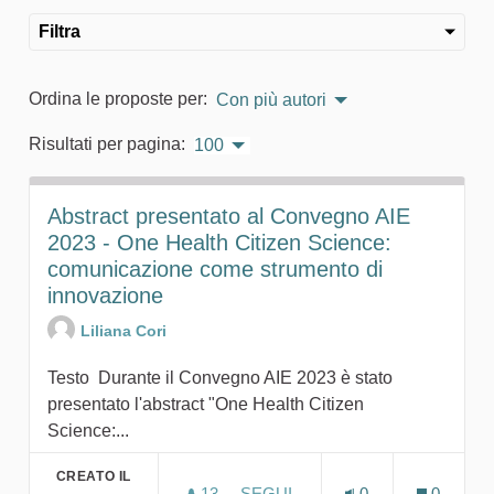
Filtra
Ordina le proposte per:
Con più autori
Risultati per pagina:
100
Abstract presentato al Convegno AIE
2023 - One Health Citizen Science:
comunicazione come strumento di
innovazione
Liliana Cori
Testo Durante il Convegno AIE 2023 è stato
presentato l'abstract "One Health Citizen
Science:...
CREATO IL
13
13 SOSTENITORI
SEGUI
0
0