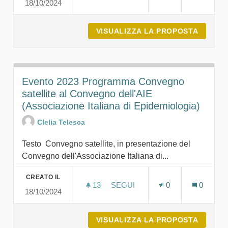
18/10/2024
EVENTO 2023 CONVEGNO NAZI
VISUALIZZA LA PROPOSTA
EVENTO
Evento 2023 Programma Convegno
satellite al Convegno dell'AIE
(Associazione Italiana di Epidemiologia)
Clelia Telesca
Testo Convegno satellite, in presentazione del
Convegno dell'Associazione Italiana di...
CREATO IL
13
13 SOSTENITORI
SEGUI
0
0
18/10/2024
EVENTO 2023 PROGRAMMA CONV
VISUALIZZA LA PROPOSTA
EVENTO