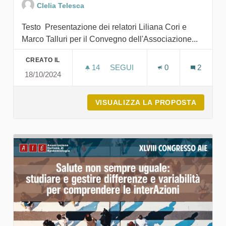
Clelia Telesca
Testo Presentazione dei relatori Liliana Cori e
Marco Talluri per il Convegno dell'Associazione...
CREATO IL
14
14 SOSTENITORI
SEGUI
0
2
18/10/2024
EVENTO 2024 - PRESENTAZION
VISUALIZZA LA PROPOSTA
EVENTO