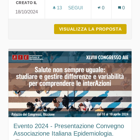
CREATO IL
13
13 SOSTENITORI
SEGUI
0
0
18/10/2024
EVENTO 2024 - AB
VISUALIZZA LA PROPOSTA
EVENTO
Evento 2024 - Presentazione Convegno
Associazione Italiana Epidemiologia.