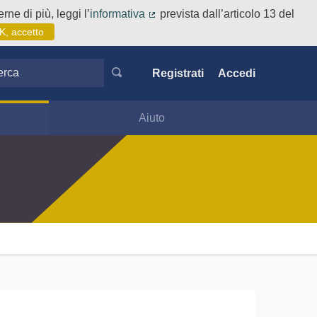
rne di più, leggi l’
informativa
prevista dall’articolo 13 del
(Collegamento esterno)
K, accetto
ca
Registrati
Accedi
Aiuto