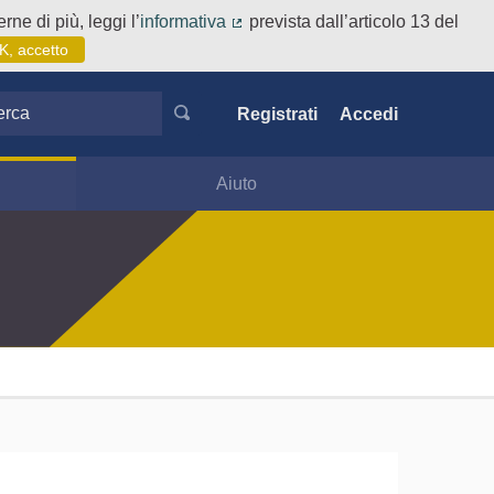
rne di più, leggi l’
informativa
prevista dall’articolo 13 del
(Collegamento esterno)
K, accetto
ca
Registrati
Accedi
Aiuto