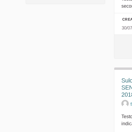
secon
CREA
30/0
Sulc
SEN
201
Testo
indic