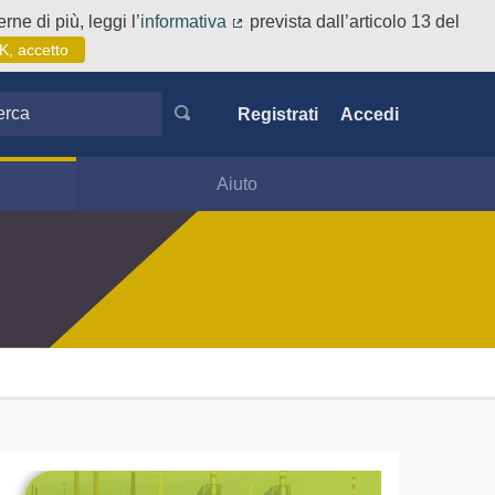
rne di più, leggi l’
informativa
prevista dall’articolo 13 del
(Collegamento esterno)
K, accetto
ca
Registrati
Accedi
Aiuto