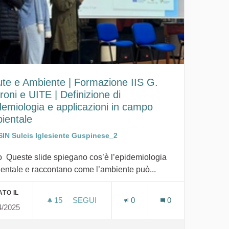
ute e Ambiente | Formazione IIS G.
roni e UITE | Definizione di
demiologia e applicazioni in campo
ientale
SIN Sulcis Iglesiente Guspinese_2
o Queste slide spiegano cos’è l’epidemiologia
entale e raccontano come l’ambiente può...
TO IL
15
15 SOSTENITORI
SEGUI
0
0
4/2025
ENTIERI SUI RICOVERI NEL PERIODO 2014-2018 PER GENERE
SALUTE E AMBIENTE | FORMAZIONE IIS G