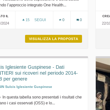
do l’approccio integrato One Health...
TO IL
CREA
15
15 SOSTENITORI
SEGUI
0
0
7/2024
22/1
VALUTAZIONE DELLA ESPOSIZIONE E DE
VISUALIZZA LA PROPOSTA
VALUTAZIONE DE
is Iglesiente Guspinese - Dati
TIERI sui ricoveri nel periodo 2014-
8 per genere
SIN Sulcis Iglesiente Guspinese
 In questa tabella sono presentati i risultati che
ano i casi osservati (OSS) e lo...