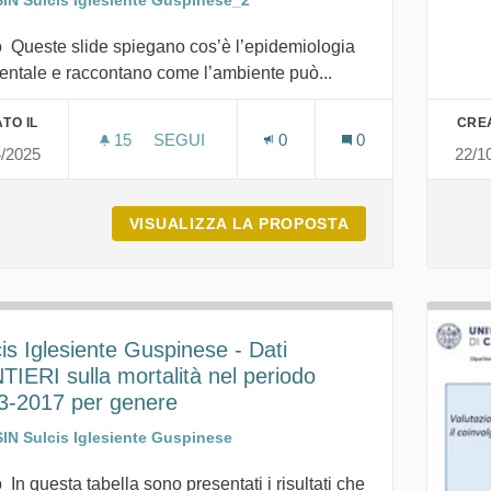
SIN Sulcis Iglesiente Guspinese_2
o Queste slide spiegano cos’è l’epidemiologia
entale e raccontano come l’ambiente può...
TO IL
CREA
15
15 SOSTENITORI
SEGUI
0
0
4/2025
22/1
SALUTE E AMBIENTE | FORMAZIONE IIS G.
VISUALIZZA LA PROPOSTA
SALUTE E AMBIEN
is Iglesiente Guspinese - Dati
IERI sulla mortalità nel periodo
3-2017 per genere
SIN Sulcis Iglesiente Guspinese
 In questa tabella sono presentati i risultati che