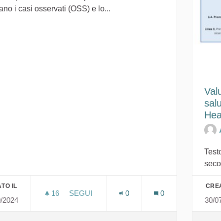
ano i casi osservati (OSS) e lo...
Val
sal
Hea
Test
seco
TO IL
CREA
16
16 SOSTENITORI
SEGUI
0
0
0/2024
30/0
SULCIS IGLESIENTE GUSPINESE - DATI S