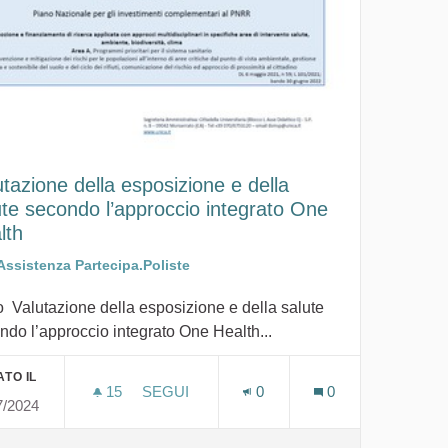
utazione della esposizione e della
ute secondo l’approccio integrato One
lth
Assistenza Partecipa.Poliste
o Valutazione della esposizione e della salute
ndo l’approccio integrato One Health...
TO IL
15
15 SOSTENITORI
SEGUI
0
0
7/2024
ENTIERI SULLA MORTALITÀ NEL PERIODO 2013-2017 PER GEN
VALUTAZIONE DELLA ESPOSIZIONE E DE