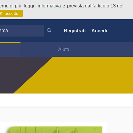
rne di più, leggi l’
informativa
prevista dall’articolo 13 del
(Collegamento esterno)
K, accetto
ca
Registrati
Accedi
Aiuto