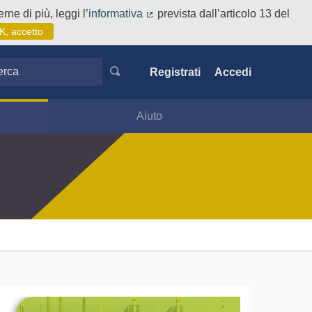
rne di più, leggi l’
informativa
prevista dall’articolo 13 del
(Collegamento esterno)
K, accetto
ca
Registrati
Accedi
Aiuto