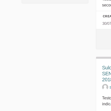
secon
CREA
30/0
Sulc
SEN
201
Testo
indic