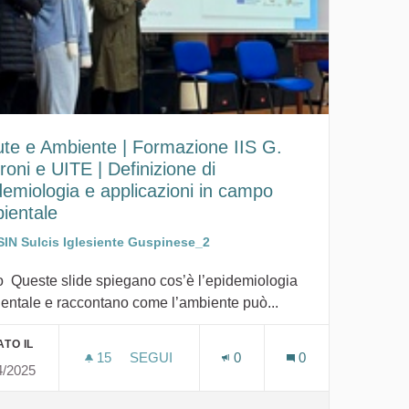
ute e Ambiente | Formazione IIS G.
roni e UITE | Definizione di
demiologia e applicazioni in campo
ientale
SIN Sulcis Iglesiente Guspinese_2
o Queste slide spiegano cos’è l’epidemiologia
entale e raccontano come l’ambiente può...
TO IL
15
15 SOSTENITORI
SEGUI
0
0
4/2025
ENTIERI SUI RICOVERI NEL PERIODO 2014-2018 PER GENERE
SALUTE E AMBIENTE | FORMAZIONE IIS G