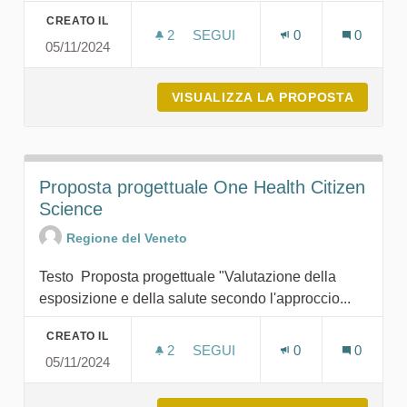
CREATO IL
2
2 SOSTENITORI
SEGUI
0
0
05/11/2024
ACCORDO DI COLLABORAZIONE 
VISUALIZZA LA PROPOSTA
ACCORD
Proposta progettuale One Health Citizen
Science
Regione del Veneto
Testo Proposta progettuale "Valutazione della
esposizione e della salute secondo l'approccio...
CREATO IL
2
2 SOSTENITORI
SEGUI
0
0
05/11/2024
PROPOSTA PROGETTUALE ONE 