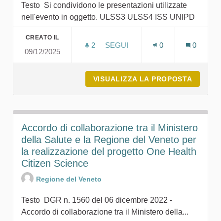
Testo Si condividono le presentazioni utilizzate
nell'evento in oggetto. ULSS3 ULSS4 ISS UNIPD
CREATO IL
2
2 SOSTENITORI
SEGUI
0
0
09/12/2025
03.12.2025 AGGIORNAMENTO 
VISUALIZZA LA PROPOSTA
03.12.
Accordo di collaborazione tra il Ministero
della Salute e la Regione del Veneto per
la realizzazione del progetto One Health
Citizen Science
Regione del Veneto
Testo DGR n. 1560 del 06 dicembre 2022 -
Accordo di collaborazione tra il Ministero della...