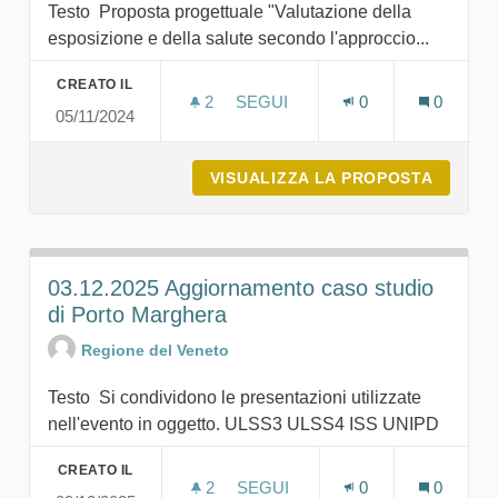
Testo Proposta progettuale "Valutazione della
esposizione e della salute secondo l'approccio...
CREATO IL
2
2 SOSTENITORI
SEGUI
0
0
05/11/2024
PROPOSTA PROGETTUALE ONE 
VISUALIZZA LA PROPOSTA
PROPOS
03.12.2025 Aggiornamento caso studio
di Porto Marghera
Regione del Veneto
Testo Si condividono le presentazioni utilizzate
nell'evento in oggetto. ULSS3 ULSS4 ISS UNIPD
CREATO IL
2
2 SOSTENITORI
SEGUI
0
0