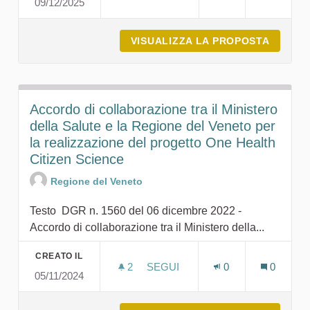
09/12/2025
03.12.2025 AGGIORNAMENTO 
VISUALIZZA LA PROPOSTA
03.12.
Accordo di collaborazione tra il Ministero
della Salute e la Regione del Veneto per
la realizzazione del progetto One Health
Citizen Science
Regione del Veneto
Testo DGR n. 1560 del 06 dicembre 2022 -
Accordo di collaborazione tra il Ministero della...
CREATO IL
2
2 SOSTENITORI
SEGUI
0
0
05/11/2024
ACCORDO DI COLLABORAZIONE 