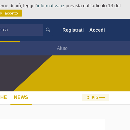
rne di più, leggi l’
informativa
prevista dall’articolo 13 del
(Collegamento esterno)
K, accetto
ca
Registrati
Accedi
Aiuto
CHE
NEWS
Di Più