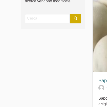
ricerca vengono modificate.
Sap
Sapor
artig