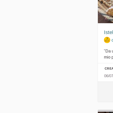
Iste
"Da 
mio p
CREA
06/0