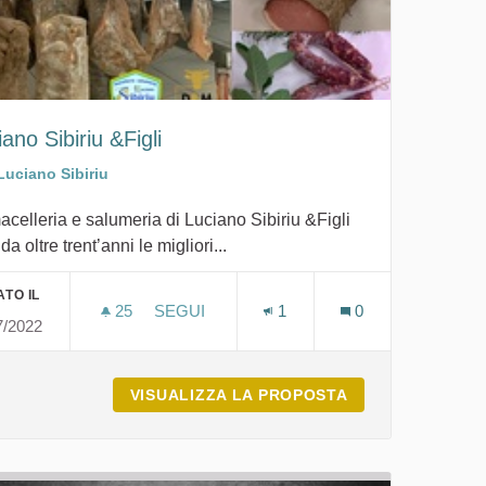
ano Sibiriu &Figli
Luciano Sibiriu
acelleria e salumeria di Luciano Sibiriu &Figli
 da oltre trent’anni le migliori...
TO IL
25
25 SOSTENITORI
SEGUI
1
0
7/2022
A
LUCIANO SIBIRIU &FIGLI
MENTU DI BUOSI CLAUDIA
VISUALIZZA LA PROPOSTA
LUCIANO SIBIRIU