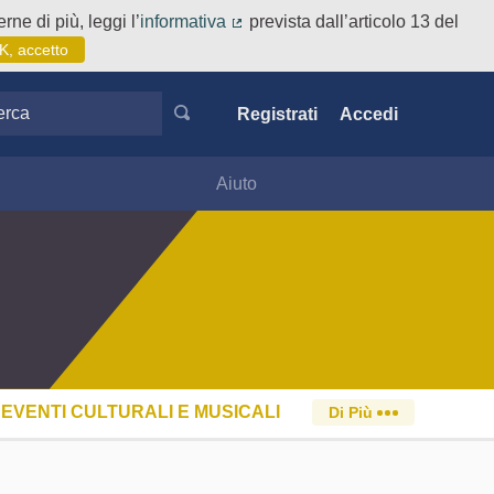
rne di più, leggi l’
informativa
prevista dall’articolo 13 del
(Collegamento esterno)
K, accetto
ca
Registrati
Accedi
Aiuto
EVENTI CULTURALI E MUSICALI
Di Più