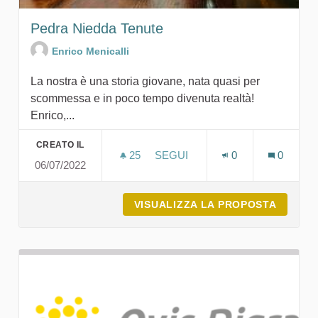
Pedra Niedda Tenute
Enrico Menicalli
La nostra è una storia giovane, nata quasi per
scommessa e in poco tempo divenuta realtà!
Enrico,...
CREATO IL
25
25 SOSTENITORI
SEGUI
0
0
06/07/2022
PEDRA NIEDDA TENUTE
VISUALIZZA LA PROPOSTA
PEDRA 