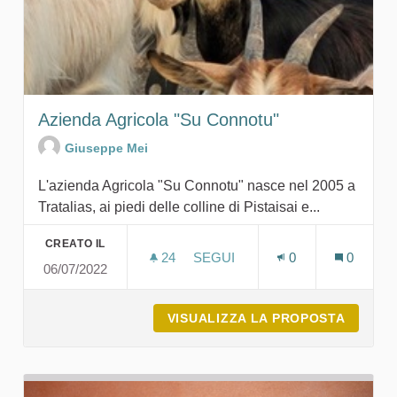
Azienda Agricola "Su Connotu"
Giuseppe Mei
L'azienda Agricola "Su Connotu" nasce nel 2005 a
Tratalias, ai piedi delle colline di Pistaisai e...
CREATO IL
24
24 SOSTENITORI
SEGUI
0
0
06/07/2022
AZIENDA AGRICOLA "SU CONN
VISUALIZZA LA PROPOSTA
AZIEND