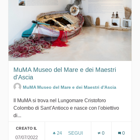
MuMA Museo del Mare e dei Maestri
d'Ascia
MuMA Museo del Mare e dei Maestri d'Ascia
Il MuMA si trova nel Lungomare Cristoforo
Colombo di Sant’Antioco e nasce con l'obiettivo
di...
CREATO IL
24
24 SOSTENITORI
SEGUI
0
0
07/07/2022
MUMA MUSEO DEL MARE E DEI