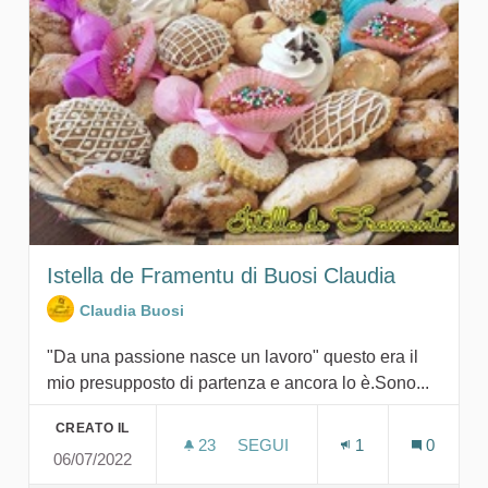
Istella de Framentu di Buosi Claudia
Claudia Buosi
"Da una passione nasce un lavoro" questo era il
mio presupposto di partenza e ancora lo è.Sono...
CREATO IL
23
23 SOSTENITORI
SEGUI
1
0
06/07/2022
ISTELLA DE FRAMENTU DI BUO