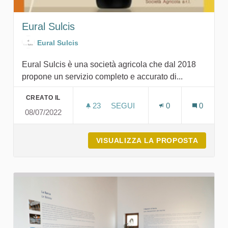
Eural Sulcis
Eural Sulcis
Eural Sulcis è una società agricola che dal 2018
propone un servizio completo e accurato di...
CREATO IL
23
23 SOSTENITORI
SEGUI
0
0
08/07/2022
EURAL SULCIS
VISUALIZZA LA PROPOSTA
EURAL 