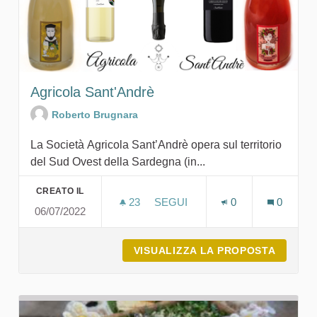
Agricola Sant'Andrè
Roberto Brugnara
La Società Agricola Sant’Andrè opera sul territorio
del Sud Ovest della Sardegna (in...
CREATO IL
23
23 SOSTENITORI
SEGUI
0
0
06/07/2022
AGRICOLA SANT'ANDRÈ
VISUALIZZA LA PROPOSTA
AGRICO