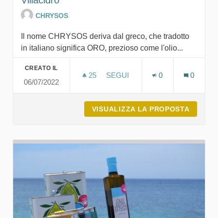
CHRYSOS
Il nome CHRYSOS deriva dal greco, che tradotto
in italiano significa ORO, prezioso come l'olio...
CREATO IL
25
25 SOSTENITORI
SEGUI
0
0
06/07/2022
VISUALIZZA LA PROPOSTA
CHRYSO