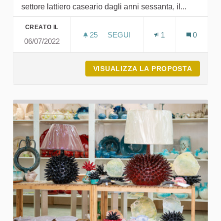
settore lattiero caseario dagli anni sessanta, il...
CREATO IL
25
25 SOSTENITORI
SEGUI
1
0
06/07/2022
L'ARMENTIZIA MODERNA SOCI
VISUALIZZA LA PROPOSTA
L'ARME