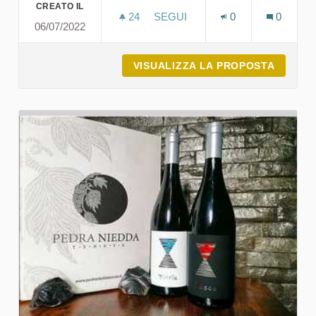
CREATO IL
24
24 SOSTENITORI
SEGUI
0
0
06/07/2022
GENNA DE SCIRIA - AZIENDA 
VISUALIZZA LA PROPOSTA
GENNA 