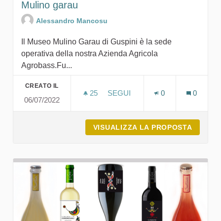
Mulino garau
Alessandro Mancosu
Il Museo Mulino Garau di Guspini è la sede
operativa della nostra Azienda Agricola
Agrobass.Fu...
CREATO IL
25
25 SOSTENITORI
SEGUI
0
0
06/07/2022
AGROBASS - SARDINIAN FAR
VISUALIZZA LA PROPOSTA
AGROBA