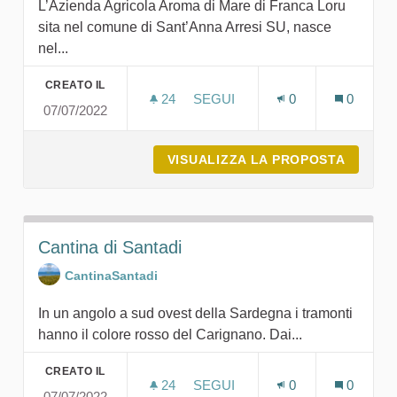
L’Azienda Agricola Aroma di Mare di Franca Loru
sita nel comune di Sant’Anna Arresi SU, nasce
nel...
CREATO IL
24
24 SOSTENITORI
SEGUI
0
0
07/07/2022
ZAFFERANO AUTENTICO
VISUALIZZA LA PROPOSTA
ZAFFE
Cantina di Santadi
CantinaSantadi
In un angolo a sud ovest della Sardegna i tramonti
hanno il colore rosso del Carignano. Dai...
CREATO IL
24
24 SOSTENITORI
SEGUI
0
0
07/07/2022