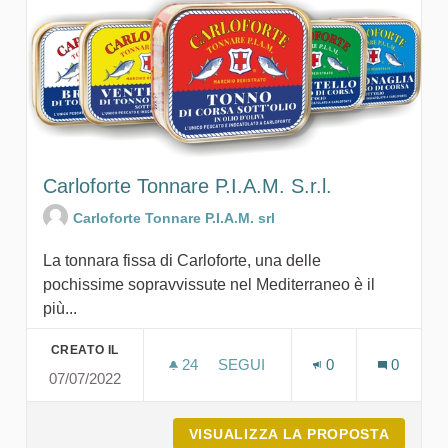
Carloforte Tonnare P.I.A.M. S.r.l.
Carloforte Tonnare P.I.A.M. srl
La tonnara fissa di Carloforte, una delle
pochissime sopravvissute nel Mediterraneo è il
più...
CREATO IL
24
24 SOSTENITORI
SEGUI
0
0
07/07/2022
CARLOFORTE TONNARE P.I.A.M.
VISUALIZZA LA PROPOSTA
CARLOF