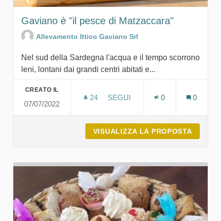
Gaviano è "il pesce di Matzaccara"
Allevamento Ittico Gaviano Srl
Nel sud della Sardegna l'acqua e il tempo scorrono
leni, lontani dai grandi centri abitati e...
CREATO IL
24
24 SOSTENITORI
SEGUI
0
0
07/07/2022
GAVIANO È "IL PESCE DI MATZ
VISUALIZZA LA PROPOSTA
GAVIAN