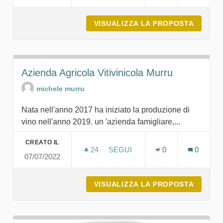
VISUALIZZA LA PROPOSTA
MUMA M
Azienda Agricola Vitivinicola Murru
michele murru
Nata nell'anno 2017 ha iniziato la produzione di
vino nell'anno 2019. un 'azienda famigliare,...
CREATO IL
24
24 SOSTENITORI
SEGUI
0
0
07/07/2022
AZIENDA AGRICOLA VITIVINIC
VISUALIZZA LA PROPOSTA
AZIEND