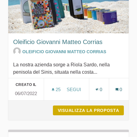
Oleificio Giovanni Matteo Corrias
OLEIFICIO GIOVANNI MATTEO CORRIAS
La nostra azienda sorge a Riola Sardo, nella
penisola del Sinis, situata nella costa...
CREATO IL
25
25 SOSTENITORI
SEGUI
0
0
06/07/2022
OLEIFICIO GIOVANNI MATTEO 
VISUALIZZA LA PROPOSTA
OLEIFI