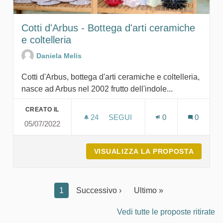
Cotti d'Arbus - Bottega d'arti ceramiche
e coltelleria
Daniela Melis
Cotti d'Arbus, bottega d'arti ceramiche e coltelleria,
nasce ad Arbus nel 2002 frutto dell'indole...
CREATO IL
24
24 SOSTENITORI
SEGUI
0
0
05/07/2022
COTTI D'ARBUS - BOTTEGA D'
VISUALIZZA LA PROPOSTA
COTTI 
1
Successivo ›
Ultimo »
Vedi tutte le proposte ritirate