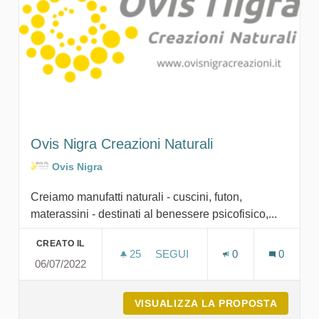
Ovis Nigra Creazioni Naturali
Ovis Nigra
Creiamo manufatti naturali - cuscini, futon,
materassini - destinati al benessere psicofisico,...
CREATO IL
25
25 SOSTENITORI
SEGUI
0
0
06/07/2022
OVIS NIGRA CREAZIONI NATUR
VISUALIZZA LA PROPOSTA
OVIS N