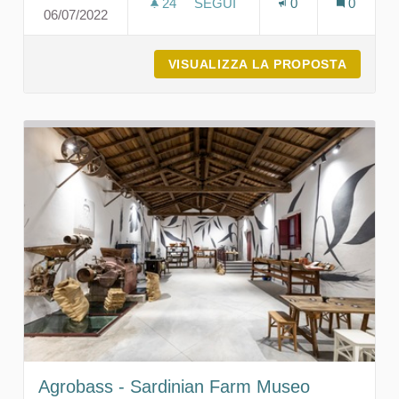
24
24 SOSTENITORI
SEGUI
0
0
06/07/2022
AZIENDA APISTICA MONTE TAMA
VISUALIZZA LA PROPOSTA
AZIEND
Agrobass - Sardinian Farm Museo