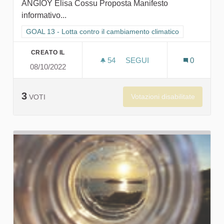
ANGIOY Elisa Cossu Proposta Manifesto
informativo...
Filtra i risultati per categoria: GOAL 13 - Lotta contro il cambi
GOAL 13 - Lotta contro il cambiamento climatico
CREATO IL
54
54 SOSTENITORI
SEGUI
0
08/10/2022
MANIFESTO SARDEGNA 20
3
Votazioni disabilitate
VOTI