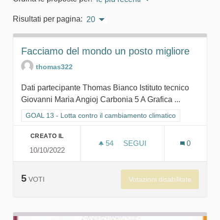
Risultati per pagina:
20
Facciamo del mondo un posto migliore
thomas322
Dati partecipante Thomas Bianco Istituto tecnico
Giovanni Maria Angioj Carbonia 5 A Grafica ...
Filtra i risultati per categoria: GOAL 13 - Lotta contro il cambi
GOAL 13 - Lotta contro il cambiamento climatico
CREATO IL
54
54 SOSTENITORI
SEGUI
0
10/10/2022
FACCIAMO DEL MONDO UN
5
Votazioni disabilitate
VOTI