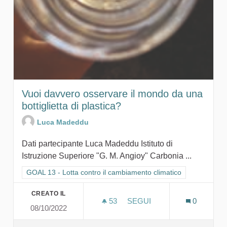
Vuoi davvero osservare il mondo da una
bottiglietta di plastica?
Luca Madeddu
Dati partecipante Luca Madeddu Istituto di
Istruzione Superiore "G. M. Angioy" Carbonia ...
Filtra i risultati per categoria: GOAL 13 - Lotta contro il cambi
GOAL 13 - Lotta contro il cambiamento climatico
CREATO IL
53
53 SOSTENITORI
SEGUI
0
08/10/2022
VUOI DAVVERO OSSERVARE