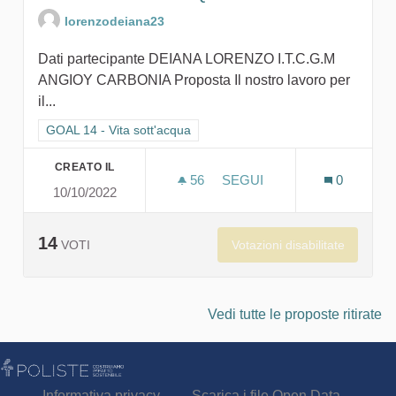
lorenzodeiana23
Dati partecipante DEIANA LORENZO I.T.C.G.M
ANGIOY CARBONIA Proposta Il nostro lavoro per
il...
Filtra i risultati per categoria: GOAL 14 - Vita sott'acqua
GOAL 14 - Vita sott'acqua
CREATO IL
56
56 SOSTENITORI
SEGUI
0
10/10/2022
SAVE THE SEA-DON'T QUIT
14
Votazioni disabilitate
VOTI
Vedi tutte le proposte ritirate
Informativa privacy
Scarica i file Open Data