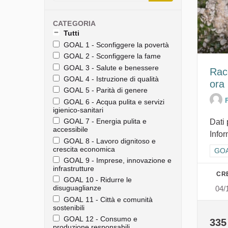
CATEGORIA
Tutti
GOAL 1 - Sconfiggere la povertà
GOAL 2 - Sconfiggere la fame
GOAL 3 - Salute e benessere
Racc
GOAL 4 - Istruzione di qualità
ora
GOAL 5 - Parità di genere
GOAL 6 - Acqua pulita e servizi
igienico-sanitari
GOAL 7 - Energia pulita e
Dati 
accessibile
Info
GOAL 8 - Lavoro dignitoso e
crescita economica
Filt
GOAL
GOAL 9 - Imprese, innovazione e
infrastrutture
CRE
GOAL 10 - Ridurre le
disuguaglianze
04/
GOAL 11 - Città e comunità
sostenibili
GOAL 12 - Consumo e
335
produzione responsabili