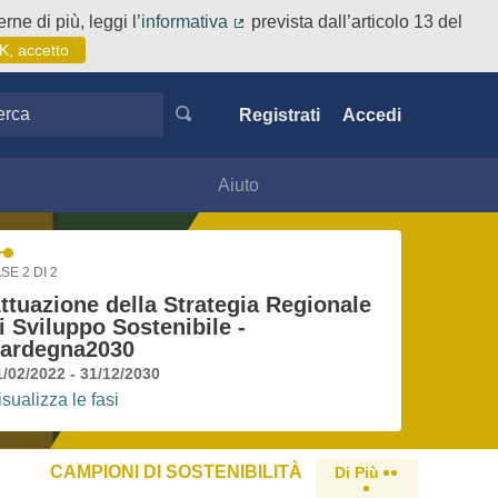
rne di più, leggi l’
informativa
prevista dall’articolo 13 del
(Collegamento esterno)
K, accetto
ca
Registrati
Accedi
Aiuto
SE 2 DI 2
ttuazione della Strategia Regionale
i Sviluppo Sostenibile -
ardegna2030
1/02/2022 - 31/12/2030
isualizza le fasi
CAMPIONI DI SOSTENIBILITÀ
Di Più