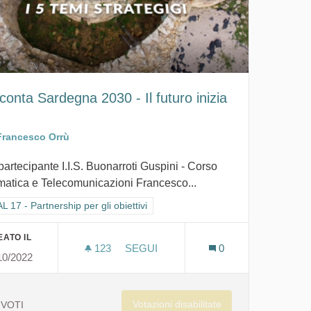
onta Sardegna 2030 - Il futuro inizia
Francesco Orrù
partecipante I.I.S. Buonarroti Guspini - Corso
rmatica e Telecomunicazioni Francesco...
ra i risultati per categoria: GOAL 17 - Partnership per gli obiettivi
 17 - Partnership per gli obiettivi
ATO IL
123
123 SOSTENITORI
SEGUI
0
10/2022
RACCONTA SARDEGNA 2030 - IL FUTU
Votazioni disabilitate
VOTI