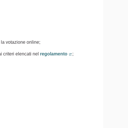
 la votazione online;
 criteri elencati nel
regolamento
;
(Collegamento esterno)