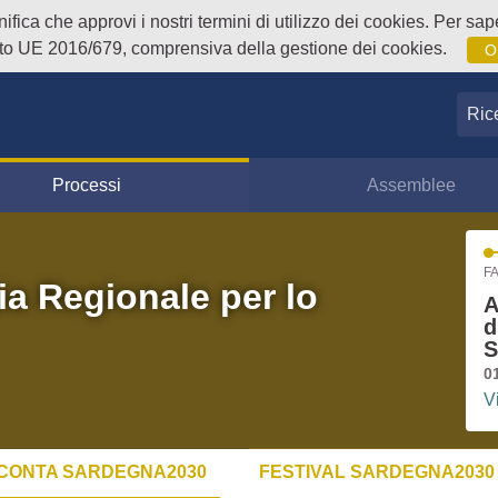
fica che approvi i nostri termini di utilizzo dei cookies. Per sape
o UE 2016/679, comprensiva della gestione dei cookies.
O
Ricer
Processi
Assemblee
FA
ia Regionale per lo
A
d
S
0
V
CONTA SARDEGNA2030
FESTIVAL SARDEGNA2030