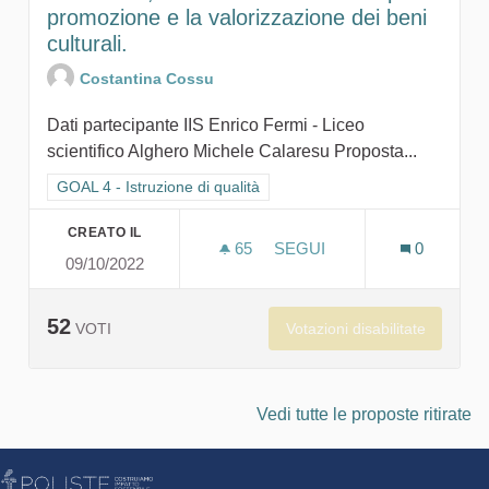
promozione e la valorizzazione dei beni
culturali.
Costantina Cossu
Dati partecipante IIS Enrico Fermi - Liceo
scientifico Alghero Michele Calaresu Proposta...
Filtra i risultati per categoria: GOAL 4 - Istruzione di qualità
GOAL 4 - Istruzione di qualità
CREATO IL
65
65 SOSTENITORI
SEGUI
0
09/10/2022
NAOSEUM, IL ROBOT UMAN
52
Votazioni disabilitate
VOTI
Vedi tutte le proposte ritirate