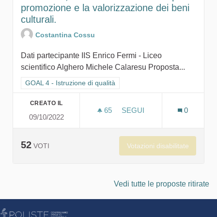
promozione e la valorizzazione dei beni
culturali.
Costantina Cossu
Dati partecipante IIS Enrico Fermi - Liceo
scientifico Alghero Michele Calaresu Proposta...
Filtra i risultati per categoria: GOAL 4 - Istruzione di qualità
GOAL 4 - Istruzione di qualità
CREATO IL
65
65 SOSTENITORI
SEGUI
0
09/10/2022
NAOSEUM, IL ROBOT UMAN
52
Votazioni disabilitate
VOTI
Vedi tutte le proposte ritirate