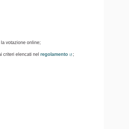
 la votazione online;
 criteri elencati nel
regolamento
;
(Collegamento esterno)