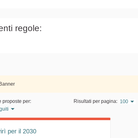
)
enti regole:
 Banner
e proposte per:
Risultati per pagina:
100
guiti
rì per il 2030