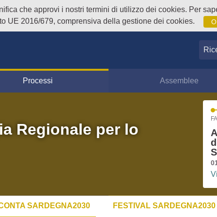
fica che approvi i nostri termini di utilizzo dei cookies. Per sape
o UE 2016/679, comprensiva della gestione dei cookies.
O
Ricer
Processi
Assemblee
FA
ia Regionale per lo
A
d
S
0
V
CONTA SARDEGNA2030
FESTIVAL SARDEGNA2030