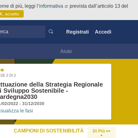
rne di più, leggi l’
informativa
prevista dall’articolo 13 del
(Collegamento esterno)
K, accetto
ca
Registrati
Accedi
Aiuto
SE 2 DI 2
ttuazione della Strategia Regionale
i Sviluppo Sostenibile -
ardegna2030
1/02/2022 - 31/12/2030
isualizza le fasi
CAMPIONI DI SOSTENIBILITÀ
Di Più