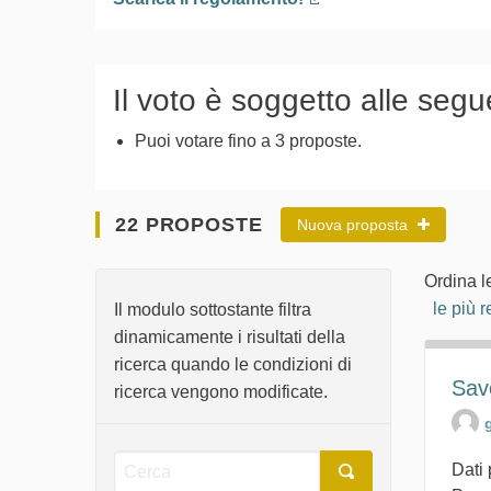
(Collegamento esterno
Il voto è soggetto alle segu
Puoi votare fino a 3 proposte.
22 PROPOSTE
Nuova proposta
Ordina l
le più r
Il modulo sottostante filtra
dinamicamente i risultati della
ricerca quando le condizioni di
Sav
ricerca vengono modificate.
Dati