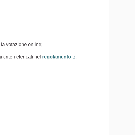
 la votazione online;
 criteri elencati nel
regolamento
;
(Collegamento esterno)