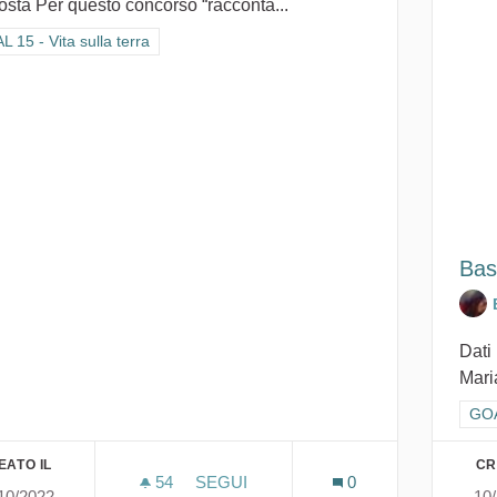
osta Per questo concorso “racconta...
ra i risultati per categoria: GOAL 15 - Vita sulla terra
 15 - Vita sulla terra
Bas
Dati
Mari
Fil
GOA
EATO IL
CR
54
54 SOSTENITORI
SEGUI
0
10/2022
10