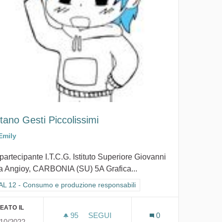
tano Gesti Piccolissimi
Emily
 partecipante I.T.C.G. Istituto Superiore Giovanni
a Angioy, CARBONIA (SU) 5A Grafica...
tra i risultati per categoria: GOAL 12 - Consumo e produzione responsabi
L 12 - Consumo e produzione responsabili
EATO IL
95
95 SOSTENITORI
SEGUI
0
/10/2022