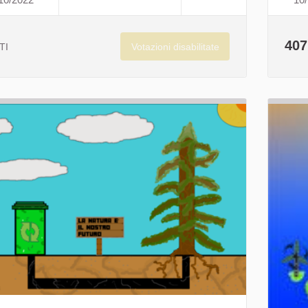
SAVE THE WORLD
407
Votazioni disabilitate
TI