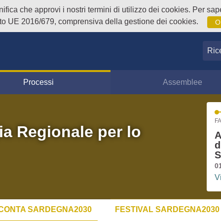
fica che approvi i nostri termini di utilizzo dei cookies. Per sape
o UE 2016/679, comprensiva della gestione dei cookies.
O
Ricer
Processi
Assemblee
FA
ia Regionale per lo
A
d
S
0
V
CONTA SARDEGNA2030
FESTIVAL SARDEGNA2030