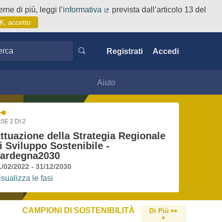
rne di più, leggi l’
informativa
prevista dall’articolo 13 del
(Collegamento esterno)
K, accetto
ca
Registrati
Accedi
Aiuto
SE 2 DI 2
ttuazione della Strategia Regionale
i Sviluppo Sostenibile -
ardegna2030
1/02/2022 - 31/12/2030
isualizza le fasi
CAMPIONI DI SOSTENIBILITÀ
Di Più