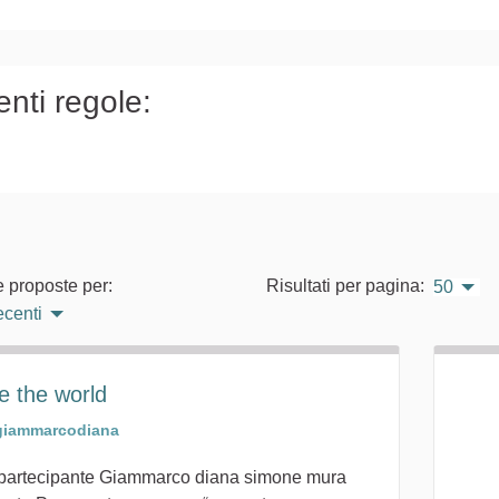
)
enti regole:
e proposte per:
Risultati per pagina:
50
ecenti
e the world
giammarcodiana
 partecipante Giammarco diana simone mura