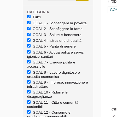
Prop
Filt
GOAL
CATEGORIA
Tutti
GOAL 1 - Sconfiggere la povertà
GOAL 2 - Sconfiggere la fame
GOAL 3 - Salute e benessere
GOAL 4 - Istruzione di qualità
GOAL 5 - Parità di genere
GOAL 6 - Acqua pulita e servizi
igienico-sanitari
GOAL 7 - Energia pulita e
accessibile
GOAL 8 - Lavoro dignitoso e
crescita economica
GOAL 9 - Imprese, innovazione e
infrastrutture
GOAL 10 - Ridurre le
disuguaglianze
GOAL 11 - Città e comunità
sostenibili
CR
GOAL 12 - Consumo e
produzione responsabili
10/