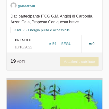
gaiaatzorii
Dati partecipante ITCG G.M. Angioj di Carbonia,
Atzori Gaia, Proposta Con questa breve...
Filtra i risultati per categoria: GOAL 7 - Energia pulita e accessi
GOAL 7 - Energia pulita e accessibile
CREATO IL
54
54 SOSTENITORI
SEGUI
0
10/10/2022
ACCENDIAMO IL SOSTENIB
19
Votazioni disabilitate
VOTI