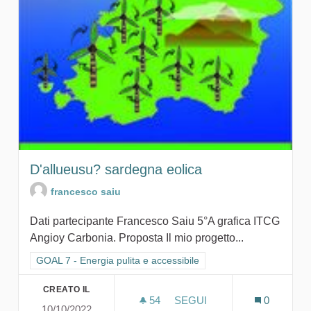
D'allueusu? sardegna eolica
francesco saiu
Dati partecipante Francesco Saiu 5°A grafica ITCG
Angioy Carbonia. Proposta Il mio progetto...
Filtra i risultati per categoria: GOAL 7 - Energia pulita e accessi
GOAL 7 - Energia pulita e accessibile
CREATO IL
54
54 SOSTENITORI
SEGUI
0
10/10/2022
D'ALLUEUSU? SARDEGNA 