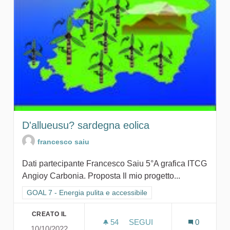
D'allueusu? sardegna eolica
francesco saiu
Dati partecipante Francesco Saiu 5°A grafica ITCG
Angioy Carbonia. Proposta Il mio progetto...
Filtra i risultati per categoria: GOAL 7 - Energia pulita e accessi
GOAL 7 - Energia pulita e accessibile
CREATO IL
54
54 SOSTENITORI
SEGUI
0
10/10/2022
D'ALLUEUSU? SARDEGNA 