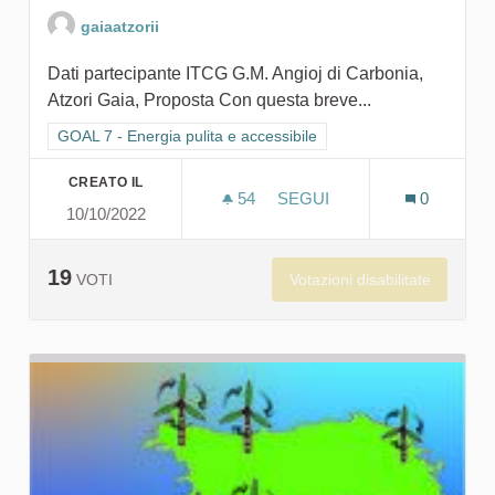
gaiaatzorii
Dati partecipante ITCG G.M. Angioj di Carbonia,
Atzori Gaia, Proposta Con questa breve...
Filtra i risultati per categoria: GOAL 7 - Energia pulita e accessi
GOAL 7 - Energia pulita e accessibile
CREATO IL
54
54 SOSTENITORI
SEGUI
0
10/10/2022
ACCENDIAMO IL SOSTENIB
19
Votazioni disabilitate
VOTI