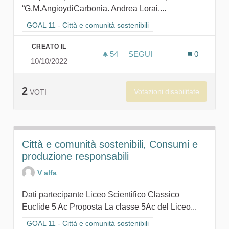
“G.M.AngioydiCarbonia. Andrea Lorai....
Filtra i risultati per categoria: GOAL 11 - Città e comunità sosten
GOAL 11 - Città e comunità sostenibili
CREATO IL
54
54 SOSTENITORI
SEGUI
0
10/10/2022
SALVIAMO LA NATURA
2
Votazioni disabilitate
VOTI
Città e comunità sostenibili, Consumi e
produzione responsabili
V alfa
Dati partecipante Liceo Scientifico Classico
Euclide 5 Ac Proposta La classe 5Ac del Liceo...
Filtra i risultati per categoria: GOAL 11 - Città e comunità sosten
GOAL 11 - Città e comunità sostenibili