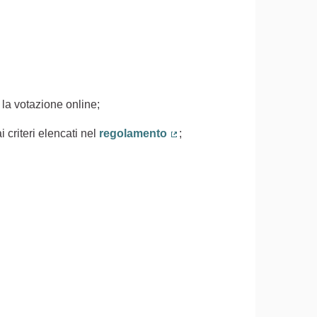
 la votazione online;
 criteri elencati nel
regolamento
;
(Collegamento esterno)