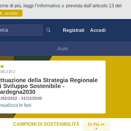
rne di più, leggi l’
informativa
prevista dall’articolo 13 del
(Collegamento esterno)
K, accetto
ca
Registrati
Accedi
Aiuto
SE 2 DI 2
ttuazione della Strategia Regionale
i Sviluppo Sostenibile -
ardegna2030
1/02/2022 - 31/12/2030
isualizza le fasi
CAMPIONI DI SOSTENIBILITÀ
Di Più