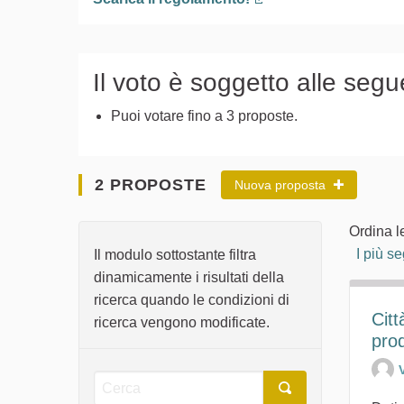
(Collegamento esterno
Il voto è soggetto alle segu
Puoi votare fino a 3 proposte.
2 PROPOSTE
Nuova proposta
Ordina l
I più se
Il modulo sottostante filtra
dinamicamente i risultati della
ricerca quando le condizioni di
Citt
ricerca vengono modificate.
pro