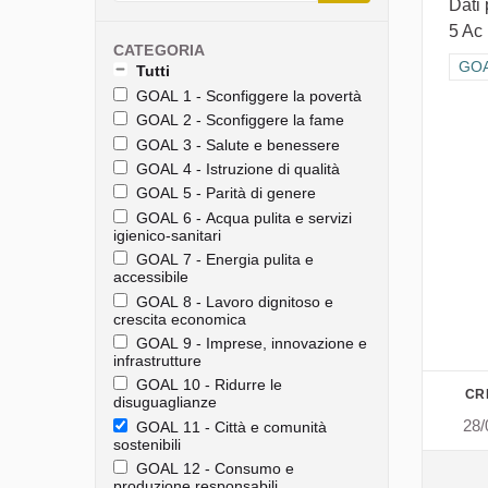
Dati 
5 Ac 
CATEGORIA
Filt
GOAL
Tutti
GOAL 1 - Sconfiggere la povertà
GOAL 2 - Sconfiggere la fame
GOAL 3 - Salute e benessere
GOAL 4 - Istruzione di qualità
GOAL 5 - Parità di genere
GOAL 6 - Acqua pulita e servizi
igienico-sanitari
GOAL 7 - Energia pulita e
accessibile
GOAL 8 - Lavoro dignitoso e
crescita economica
GOAL 9 - Imprese, innovazione e
infrastrutture
GOAL 10 - Ridurre le
CR
disuguaglianze
28/
GOAL 11 - Città e comunità
sostenibili
GOAL 12 - Consumo e
produzione responsabili