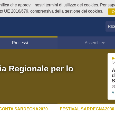
fica che approvi i nostri termini di utilizzo dei cookies. Per sape
o UE 2016/679, comprensiva della gestione dei cookies.
O
Ricer
Processi
Assemblee
FA
ia Regionale per lo
A
d
S
0
V
CONTA SARDEGNA2030
FESTIVAL SARDEGNA2030