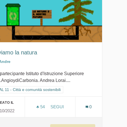
viamo la natura
Andre
partecipante Istituto d'Istruzione Superiore
.AngioydiCarbonia. Andrea Lorai....
ra i risultati per categoria: GOAL 11 - Città e comunità sostenibili
L 11 - Città e comunità sostenibili
EATO IL
54
54 SOSTENITORI
SEGUI
0
/10/2022
ONSUMI E PRODUZIONE RESPONSABILI
SALVIAMO LA NATURA