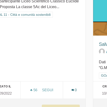
partecipante Liceo Scientifico Classico Euclide
Proposta La classe 5Ac del Liceo...
ra i risultati per categoria: GOAL 11 - Città e comunità sostenibili
 11 - Città e comunità sostenibili
Sal
Dati 
“G.M
Filt
GOA
EATO IL
CR
56
56 SOSTENITORI
SEGUI
0
09/2022
10
CITTÀ E COMUNITÀ SOSTENIBILI, C