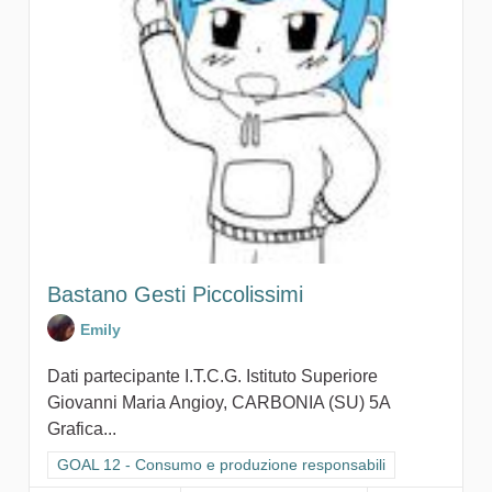
Bastano Gesti Piccolissimi
Emily
Dati partecipante I.T.C.G. Istituto Superiore
Giovanni Maria Angioy, CARBONIA (SU) 5A
Grafica...
Filtra i risultati per categoria: GOAL 12 - Consumo e produzion
GOAL 12 - Consumo e produzione responsabili