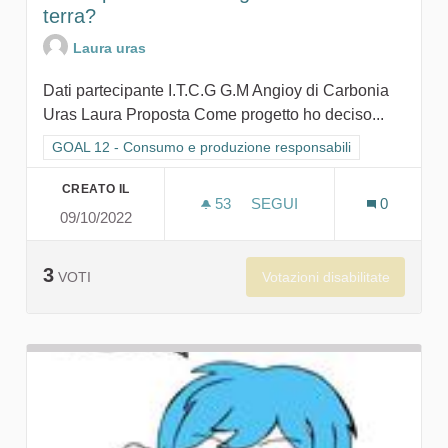
terra?
Laura uras
Dati partecipante I.T.C.G G.M Angioy di Carbonia
Uras Laura Proposta Come progetto ho deciso...
Filtra i risultati per categoria: GOAL 12 - Consumo e produzion
GOAL 12 - Consumo e produzione responsabili
CREATO IL
53
53 SOSTENITORI
SEGUI
0
09/10/2022
COME POSSIAMO SALVAG
3
Votazioni disabilitate
VOTI