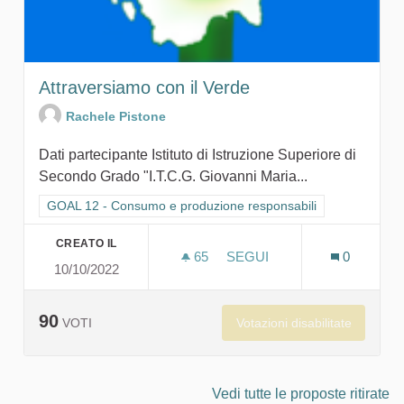
Attraversiamo con il Verde
Rachele Pistone
Dati partecipante Istituto di Istruzione Superiore di
Secondo Grado "I.T.C.G. Giovanni Maria...
Filtra i risultati per categoria: GOAL 12 - Consumo e produzion
GOAL 12 - Consumo e produzione responsabili
CREATO IL
65
65 SOSTENITORI
SEGUI
0
10/10/2022
ATTRAVERSIAMO CON IL 
90
Votazioni disabilitate
VOTI
Vedi tutte le proposte ritirate