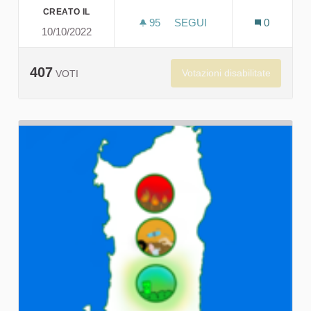
CREATO IL
95
95 SOSTENITORI
SEGUI
0
10/10/2022
BASTANO GESTI PICCOLIS
407
Votazioni disabilitate
VOTI