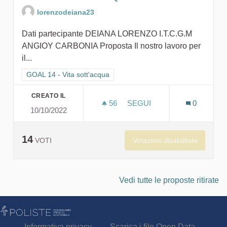
lorenzodeiana23
Dati partecipante DEIANA LORENZO I.T.C.G.M
ANGIOY CARBONIA Proposta Il nostro lavoro per
il...
Filtra i risultati per categoria: GOAL 14 - Vita sott'acqua
GOAL 14 - Vita sott'acqua
CREATO IL
56
56 SOSTENITORI
SEGUI
0
10/10/2022
SAVE THE SEA-DON'T QUIT
14
Votazioni disabilitate
VOTI
Vedi tutte le proposte ritirate
Informativa privacy
Scarica i file Open Data