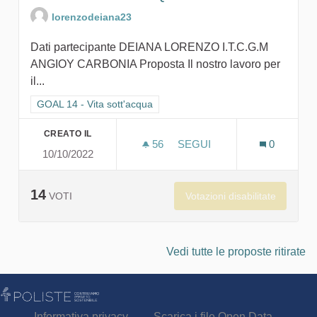
lorenzodeiana23
Dati partecipante DEIANA LORENZO I.T.C.G.M
ANGIOY CARBONIA Proposta Il nostro lavoro per
il...
Filtra i risultati per categoria: GOAL 14 - Vita sott'acqua
GOAL 14 - Vita sott'acqua
CREATO IL
56
56 SOSTENITORI
SEGUI
0
10/10/2022
SAVE THE SEA-DON'T QUIT
14
Votazioni disabilitate
VOTI
Vedi tutte le proposte ritirate
Informativa privacy
Scarica i file Open Data