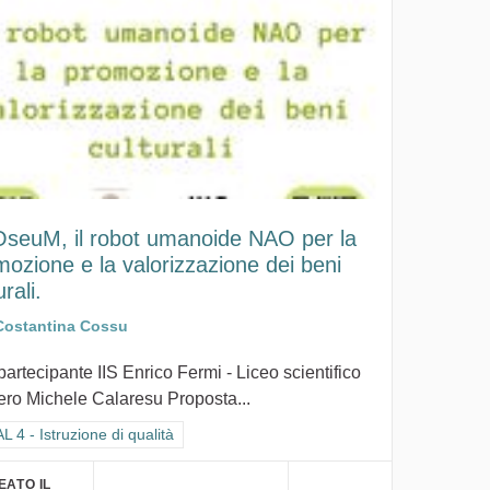
seuM, il robot umanoide NAO per la
ozione e la valorizzazione dei beni
urali.
Costantina Cossu
partecipante IIS Enrico Fermi - Liceo scientifico
ero Michele Calaresu Proposta...
ra i risultati per categoria: GOAL 4 - Istruzione di qualità
 4 - Istruzione di qualità
EATO IL