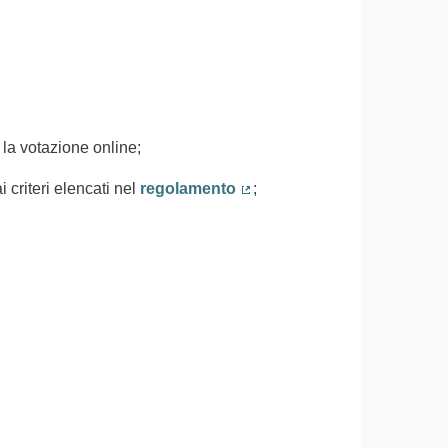
 la votazione online;
 criteri elencati nel
regolamento
;
(Collegamento esterno)