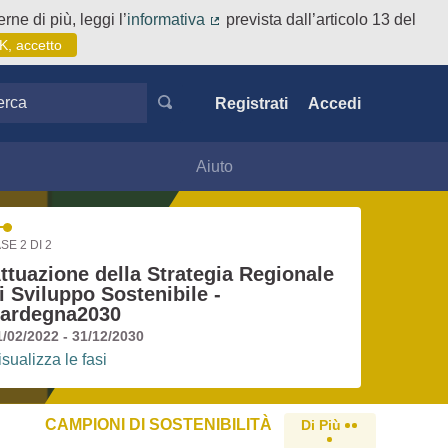
rne di più, leggi l’
informativa
prevista dall’articolo 13 del
(Collegamento esterno)
K, accetto
ca
Registrati
Accedi
Aiuto
SE 2 DI 2
ttuazione della Strategia Regionale
i Sviluppo Sostenibile -
ardegna2030
1/02/2022 - 31/12/2030
isualizza le fasi
CAMPIONI DI SOSTENIBILITÀ
Di Più