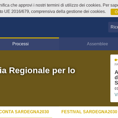
fica che approvi i nostri termini di utilizzo dei cookies. Per sape
o UE 2016/679, comprensiva della gestione dei cookies.
O
Ricer
Processi
Assemblee
FA
ia Regionale per lo
A
d
S
0
V
CONTA SARDEGNA2030
FESTIVAL SARDEGNA2030