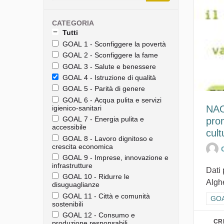
CATEGORIA
Tutti
GOAL 1 - Sconfiggere la povertà
GOAL 2 - Sconfiggere la fame
GOAL 3 - Salute e benessere
GOAL 4 - Istruzione di qualità
GOAL 5 - Parità di genere
GOAL 6 - Acqua pulita e servizi
NAO
igienico-sanitari
GOAL 7 - Energia pulita e
prom
accessibile
cult
GOAL 8 - Lavoro dignitoso e
crescita economica
GOAL 9 - Imprese, innovazione e
infrastrutture
Dati 
GOAL 10 - Ridurre le
Algh
disuguaglianze
GOAL 11 - Città e comunità
Filt
GOAL
sostenibili
GOAL 12 - Consumo e
CR
produzione responsabili