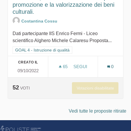
promozione e la valorizzazione dei beni
culturali.
Costantina Cossu
Dati partecipante IIS Enrico Fermi - Liceo
scientifico Alghero Michele Calaresu Proposta...
Filtra i risultati per categoria: GOAL 4 - Istruzione di qualità
GOAL 4 - Istruzione di qualità
CREATO IL
65
65 SOSTENITORI
SEGUI
0
09/10/2022
NAOSEUM, IL ROBOT UMAN
52
Votazioni disabilitate
VOTI
Vedi tutte le proposte ritirate