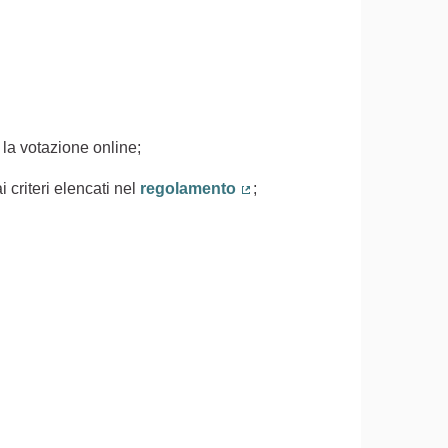
 la votazione online;
 criteri elencati nel
regolamento
;
(Collegamento esterno)