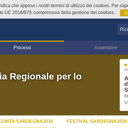
fica che approvi i nostri termini di utilizzo dei cookies. Per sape
o UE 2016/679, comprensiva della gestione dei cookies.
O
Ricer
Processi
Assemblee
FA
ia Regionale per lo
A
d
S
0
V
CONTA SARDEGNA2030
FESTIVAL SARDEGNA2030