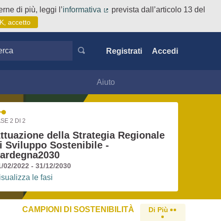
rne di più, leggi l’
informativa
prevista dall’articolo 13 del
(Collegamento esterno)
K, accetto
ca
Registrati
Accedi
Aiuto
SE 2 DI 2
ttuazione della Strategia Regionale
i Sviluppo Sostenibile -
ardegna2030
1/02/2022 - 31/12/2030
isualizza le fasi
CAMPIONI DI SOSTENIBILITÀ
Di Più