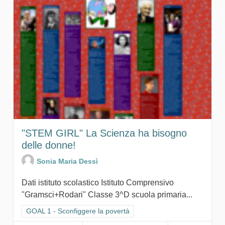
"STEM GIRL" La Scienza ha bisogno
delle donne!
Sonia Maria Dessì
Dati istituto scolastico Istituto Comprensivo
"Gramsci+Rodari" Classe 3^D scuola primaria...
Filtra i risultati per categoria: GOAL 1 - Sconfiggere la povertà
GOAL 1 - Sconfiggere la povertà