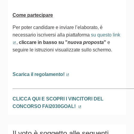
Come partecipare
Per poter candidare e inviare l’elaborato, è
necessario iscriversi alla piattaforma
su questo link
,
cliccare in basso
su
"
nuova proposta
"
e
(Collegamento esterno)
seguire le istruzioni visualizzate sullo schermo.
Scarica il regolamento!
(Collegamento esterno)
_____________________________________________
CLICCA QUI E SCOPRI I VINCITORI DEL
CONCORSO FAI2030GOAL!
(Collegamento esterno)
Il voto è soggetto alle seguenti