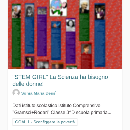
"STEM GIRL" La Scienza ha bisogno
delle donne!
Sonia Maria Dessì
Dati istituto scolastico Istituto Comprensivo
"Gramsci+Rodari" Classe 3^D scuola primaria...
Filtra i risultati per categoria: GOAL 1 - Sconfiggere la povertà
GOAL 1 - Sconfiggere la povertà