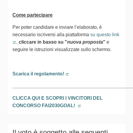
Come partecipare
Per poter candidare e inviare l’elaborato, è
necessario iscriversi alla piattaforma
su questo link
,
cliccare in basso
su
"
nuova proposta
"
e
(Collegamento esterno)
seguire le istruzioni visualizzate sullo schermo.
Scarica il regolamento!
(Collegamento esterno)
_____________________________________________
CLICCA QUI E SCOPRI I VINCITORI DEL
CONCORSO FAI2030GOAL!
(Collegamento esterno)
Il voto è soggetto alle seguenti