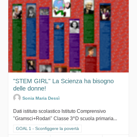
"STEM GIRL" La Scienza ha bisogno
delle donne!
Sonia Maria Dessì
Dati istituto scolastico Istituto Comprensivo
"Gramsci+Rodari" Classe 3^D scuola primaria...
Filtra i risultati per categoria: GOAL 1 - Sconfiggere la povertà
GOAL 1 - Sconfiggere la povertà