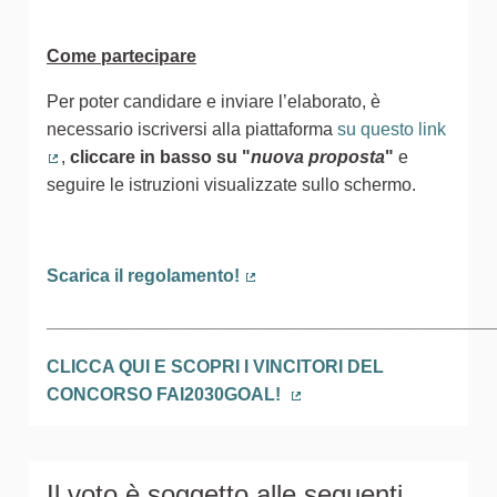
Come partecipare
Per poter candidare e inviare l’elaborato, è
necessario iscriversi alla piattaforma
su questo link
,
cliccare in basso
su
"
nuova proposta
"
e
(Collegamento esterno)
seguire le istruzioni visualizzate sullo schermo.
Scarica il regolamento!
(Collegamento esterno)
_____________________________________________
CLICCA QUI E SCOPRI I VINCITORI DEL
CONCORSO FAI2030GOAL!
(Collegamento esterno)
Il voto è soggetto alle seguenti