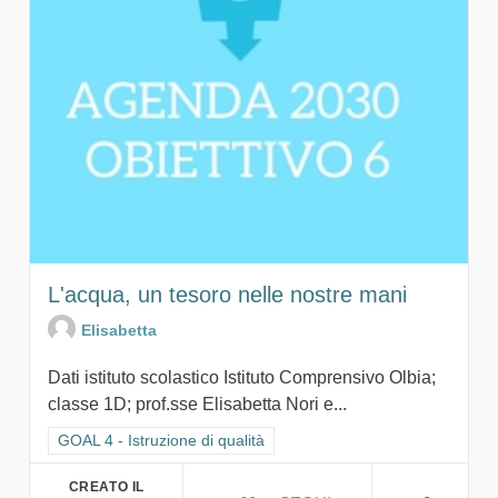
L'acqua, un tesoro nelle nostre mani
Elisabetta
Dati istituto scolastico Istituto Comprensivo Olbia;
classe 1D; prof.sse Elisabetta Nori e...
Filtra i risultati per categoria: GOAL 4 - Istruzione di qualità
GOAL 4 - Istruzione di qualità
CREATO IL