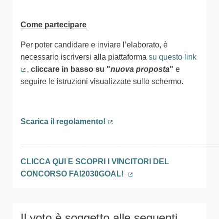
Come partecipare
Per poter candidare e inviare l’elaborato, è
necessario iscriversi alla piattaforma
su questo link
,
cliccare in basso
su
"
nuova proposta
"
e
(Collegamento esterno)
seguire le istruzioni visualizzate sullo schermo.
Scarica il regolamento!
(Collegamento esterno)
_____________________________________________
CLICCA QUI E SCOPRI I VINCITORI DEL
CONCORSO FAI2030GOAL!
(Collegamento esterno)
Il voto è soggetto alle seguenti