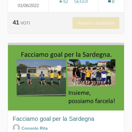
62
62 SOSTENITORI
SEGUI
0
01/06/2022
L'ACQUA, UN TESORO NEL
41
Votazioni disabilitate
VOTI
Facciamo goal per la Sardegna
Consolo Rita