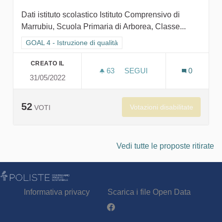
Dati istituto scolastico Istituto Comprensivo di
Marrubiu, Scuola Primaria di Arborea, Classe...
Filtra i risultati per categoria: GOAL 4 - Istruzione di qualità
GOAL 4 - Istruzione di qualità
CREATO IL
63
63 SOSTENITORI
SEGUI
0
31/05/2022
FACCIAMO GOAL PER LA 
52
Votazioni disabilitate
VOTI
Vedi tutte le proposte ritirate
Informativa privacy
Scarica i file Open Data
Partecipa - Poliste su Facebook