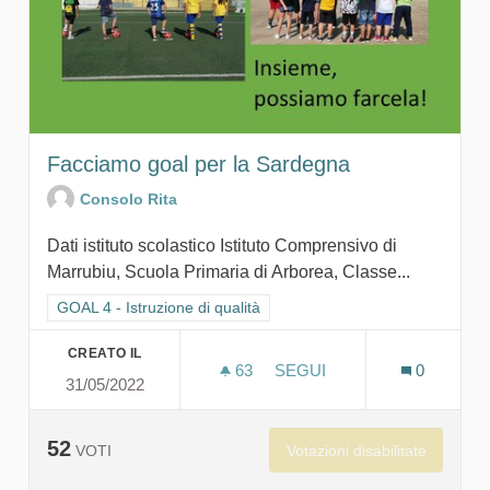
Facciamo goal per la Sardegna
Consolo Rita
Dati istituto scolastico Istituto Comprensivo di
Marrubiu, Scuola Primaria di Arborea, Classe...
Filtra i risultati per categoria: GOAL 4 - Istruzione di qualità
GOAL 4 - Istruzione di qualità
CREATO IL
63
63 SOSTENITORI
SEGUI
0
31/05/2022
FACCIAMO GOAL PER LA 
52
Votazioni disabilitate
VOTI