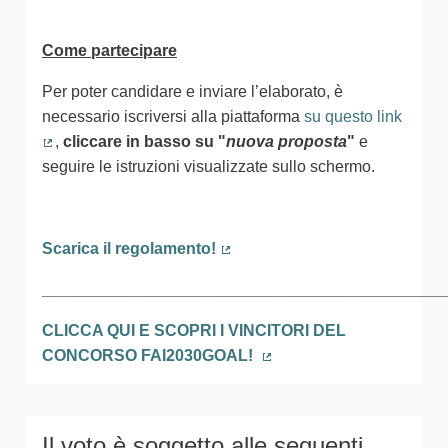
Come partecipare
Per poter candidare e inviare l’elaborato, è
necessario iscriversi alla piattaforma
su questo link
,
cliccare in basso
su
"
nuova proposta
"
e
(Collegamento esterno)
seguire le istruzioni visualizzate sullo schermo.
Scarica il regolamento!
(Collegamento esterno)
_____________________________________________
CLICCA QUI E SCOPRI I VINCITORI DEL
CONCORSO FAI2030GOAL!
(Collegamento esterno)
Il voto è soggetto alle seguenti