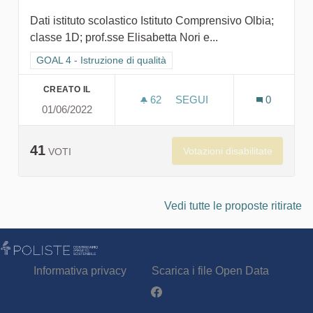
Dati istituto scolastico Istituto Comprensivo Olbia;
classe 1D; prof.sse Elisabetta Nori e...
Filtra i risultati per categoria: GOAL 4 - Istruzione di qualità
GOAL 4 - Istruzione di qualità
CREATO IL
62
62 SOSTENITORI
SEGUI
0
01/06/2022
L'ACQUA, UN TESORO NEL
41
Votazioni disabilitate
VOTI
Vedi tutte le proposte ritirate
Informativa privacy
Scarica i file Open Data
Partecipa - Poliste su Facebook