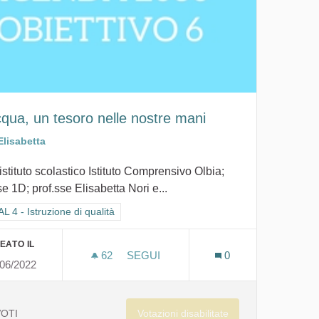
cqua, un tesoro nelle nostre mani
Elisabetta
istituto scolastico Istituto Comprensivo Olbia;
e 1D; prof.sse Elisabetta Nori e...
ra i risultati per categoria: GOAL 4 - Istruzione di qualità
 4 - Istruzione di qualità
EATO IL
62
62 SOSTENITORI
SEGUI
0
/06/2022
L'ACQUA, UN TESORO NELLE NOSTR
Votazioni disabilitate
VOTI