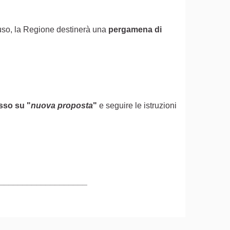
ofuso, la Regione destinerà una
pergamena di
asso
su
"
nuova proposta
"
e seguire le istruzioni
terno)
___________________