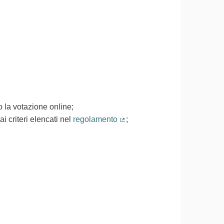
 la votazione online;
i criteri elencati nel
regolamento
;
(Collegamento esterno)