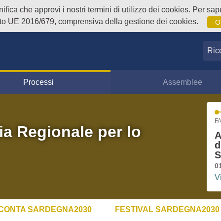
fica che approvi i nostri termini di utilizzo dei cookies. Per sape
o UE 2016/679, comprensiva della gestione dei cookies.
O
Ricer
Processi
Assemblee
FA
ia Regionale per lo
A
d
S
0
V
CONTA SARDEGNA2030
FESTIVAL SARDEGNA2030