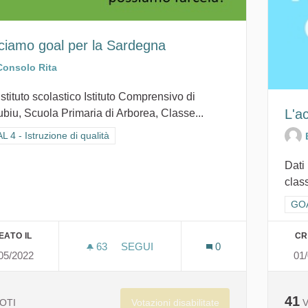
ciamo goal per la Sardegna
Consolo Rita
istituto scolastico Istituto Comprensivo di
L'a
biu, Scuola Primaria di Arborea, Classe...
ra i risultati per categoria: GOAL 4 - Istruzione di qualità
 4 - Istruzione di qualità
Dati 
class
Filt
GOAL
EATO IL
CR
63
63 SOSTENITORI
SEGUI
0
05/2022
01
FACCIAMO GOAL PER LA SARDEGNA
41
Votazioni disabilitate
OTI