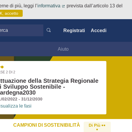
rne di più, leggi l’
informativa
prevista dall’articolo 13 del
(Collegamento esterno)
K, accetto
ca
Registrati
Accedi
Aiuto
SE 2 DI 2
ttuazione della Strategia Regionale
i Sviluppo Sostenibile -
ardegna2030
1/02/2022 - 31/12/2030
isualizza le fasi
CAMPIONI DI SOSTENIBILITÀ
Di Più