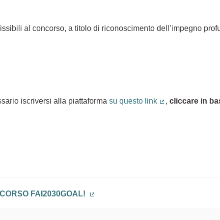
ssibili al concorso, a titolo di riconoscimento dell’impegno pr
sario iscriversi alla piattaforma
su questo link
,
cliccare in b
(Collegamento es
)
__________________________________________________
ONCORSO FAI2030GOAL!
(Collegamento esterno)