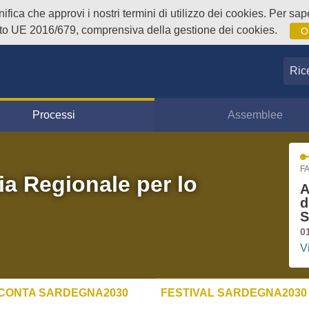
fica che approvi i nostri termini di utilizzo dei cookies. Per sape
o UE 2016/679, comprensiva della gestione dei cookies.
O
Ricer
Processi
Assemblee
FA
ia Regionale per lo
A
d
S
0
V
CONTA SARDEGNA2030
FESTIVAL SARDEGNA2030