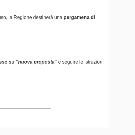
ofuso, la Regione destinerà una
pergamena di
asso
su
"
nuova proposta
"
e seguire le istruzioni
terno)
___________________