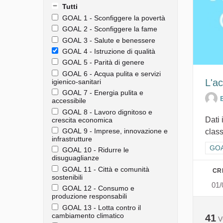
Tutti
GOAL 1 - Sconfiggere la povertà
GOAL 2 - Sconfiggere la fame
GOAL 3 - Salute e benessere
GOAL 4 - Istruzione di qualità
GOAL 5 - Parità di genere
GOAL 6 - Acqua pulita e servizi
L'ac
igienico-sanitari
GOAL 7 - Energia pulita e
accessibile
GOAL 8 - Lavoro dignitoso e
Dati 
crescita economica
GOAL 9 - Imprese, innovazione e
class
infrastrutture
Filt
GOAL
GOAL 10 - Ridurre le
disuguaglianze
GOAL 11 - Città e comunità
CR
sostenibili
01/
GOAL 12 - Consumo e
produzione responsabili
GOAL 13 - Lotta contro il
cambiamento climatico
41
V