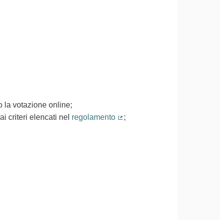
 la votazione online;
i criteri elencati nel
regolamento
;
(Collegamento esterno)