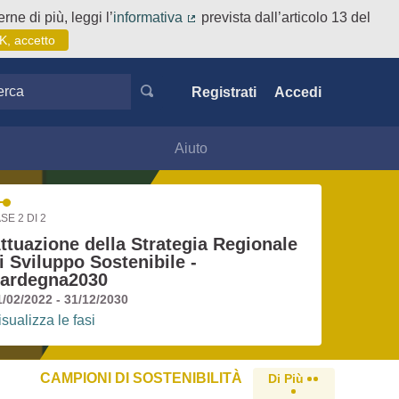
rne di più, leggi l’
informativa
prevista dall’articolo 13 del
(Collegamento esterno)
K, accetto
ca
Registrati
Accedi
Aiuto
SE 2 DI 2
ttuazione della Strategia Regionale
i Sviluppo Sostenibile -
ardegna2030
1/02/2022 - 31/12/2030
isualizza le fasi
CAMPIONI DI SOSTENIBILITÀ
Di Più