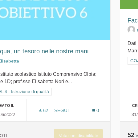
Fac
Dati 
qua, un tesoro nelle nostre mani
Marr
Filt
GOAL
Elisabetta
istituto scolastico Istituto Comprensivo Olbia;
e 1D; prof.sse Elisabetta Nori e...
ra i risultati per categoria: GOAL 4 - Istruzione di qualità
 4 - Istruzione di qualità
EATO IL
CR
62
62 SOSTENITORI
SEGUI
0
06/2022
31
L'ACQUA, UN TESORO NELLE NOSTR
52
Votazioni disabilitate
OTI