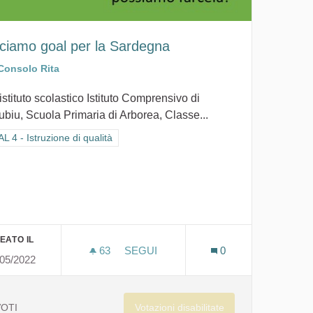
ciamo goal per la Sardegna
Consolo Rita
istituto scolastico Istituto Comprensivo di
ubiu, Scuola Primaria di Arborea, Classe...
ra i risultati per categoria: GOAL 4 - Istruzione di qualità
 4 - Istruzione di qualità
EATO IL
63
63 SOSTENITORI
SEGUI
0
/05/2022
E MANI
FACCIAMO GOAL PER LA SARDEGNA
Votazioni disabilitate
VOTI