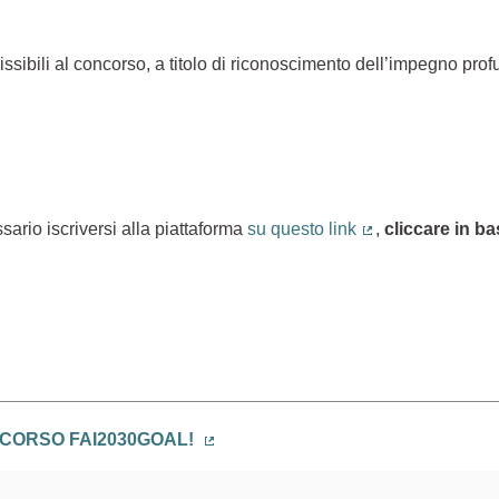
ssibili al concorso, a titolo di riconoscimento dell’impegno pr
sario iscriversi alla piattaforma
su questo link
,
cliccare in b
(Collegamento es
)
__________________________________________________
ONCORSO FAI2030GOAL!
(Collegamento esterno)