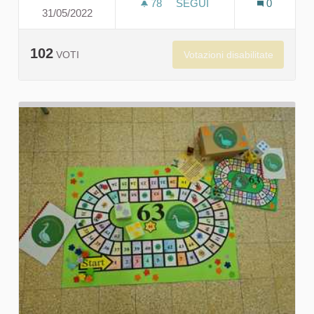
78
78 SOSTENITORI
SEGUI
0
31/05/2022
OUR WORLD, OUR HOME
102
Votazioni disabilitate
VOTI