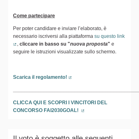
Come partecipare
Per poter candidare e inviare l’elaborato, è
necessario iscriversi alla piattaforma
su questo link
,
cliccare in basso
su
"
nuova proposta
"
e
(Collegamento esterno)
seguire le istruzioni visualizzate sullo schermo.
Scarica il regolamento!
(Collegamento esterno)
_____________________________________________
CLICCA QUI E SCOPRI I VINCITORI DEL
CONCORSO FAI2030GOAL!
(Collegamento esterno)
Il voto è soggetto alle seguenti