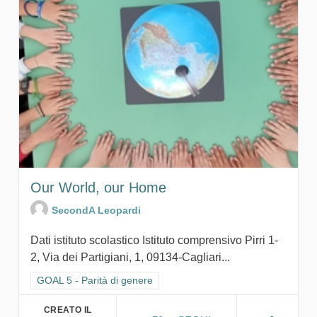
Our World, our Home
SecondA Leopardi
Dati istituto scolastico Istituto comprensivo Pirri 1-
2, Via dei Partigiani, 1, 09134-Cagliari...
Filtra i risultati per categoria: GOAL 5 - Parità di genere
GOAL 5 - Parità di genere
CREATO IL