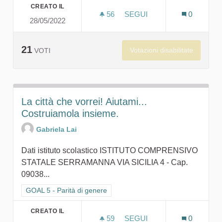
CREATO IL
56
56 SOSTENITORI
SEGUI
0
28/05/2022
IL GIARDINO DEL CAFFÉ
21
Votazioni disabilitate
VOTI
La città che vorrei! Aiutami...
Costruiamola insieme.
Gabriela Lai
Dati istituto scolastico ISTITUTO COMPRENSIVO
STATALE SERRAMANNA VIA SICILIA 4 - Cap.
09038...
Filtra i risultati per categoria: GOAL 5 - Parità di genere
GOAL 5 - Parità di genere
CREATO IL
59
59 SOSTENITORI
SEGUI
0