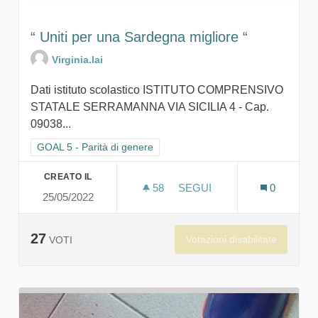
“ Uniti per una Sardegna migliore “
Virginia.lai
Dati istituto scolastico ISTITUTO COMPRENSIVO
STATALE SERRAMANNA VIA SICILIA 4 - Cap.
09038...
Filtra i risultati per categoria: GOAL 5 - Parità di genere
GOAL 5 - Parità di genere
CREATO IL
58
58 SOSTENITORI
SEGUI
0
25/05/2022
“ UNITI PER UNA SARDEGN
27
Votazioni disabilitate
VOTI