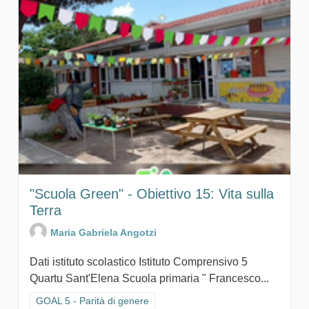
"Scuola Green" - Obiettivo 15: Vita sulla
Terra
Maria Gabriela Angotzi
Dati istituto scolastico Istituto Comprensivo 5
Quartu Sant'Elena Scuola primaria " Francesco...
Filtra i risultati per categoria: GOAL 5 - Parità di genere
GOAL 5 - Parità di genere