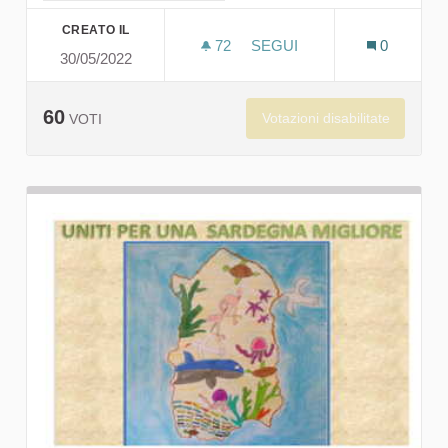
CREATO IL
72
72 SOSTENITORI
SEGUI
0
30/05/2022
"SCUOLA GR
60
Votazioni disabilitate
VOTI