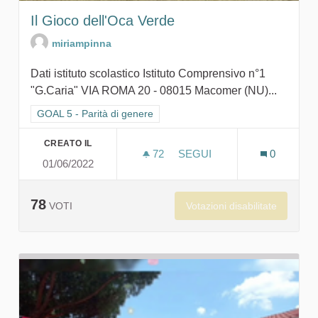
Il Gioco dell'Oca Verde
miriampinna
Dati istituto scolastico Istituto Comprensivo n°1
"G.Caria" VIA ROMA 20 - 08015 Macomer (NU)...
Filtra i risultati per categoria: GOAL 5 - Parità di genere
GOAL 5 - Parità di genere
CREATO IL
72
72 SOSTENITORI
SEGUI
0
01/06/2022
IL GIOCO DELL'OCA VERD
78
Votazioni disabilitate
VOTI