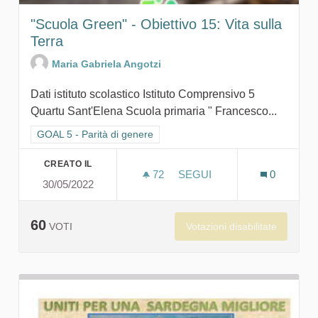
"Scuola Green" - Obiettivo 15: Vita sulla
Terra
Maria Gabriela Angotzi
Dati istituto scolastico Istituto Comprensivo 5
Quartu Sant'Elena Scuola primaria " Francesco...
Filtra i risultati per categoria: GOAL 5 - Parità di genere
GOAL 5 - Parità di genere
CREATO IL
72
72 SOSTENITORI
SEGUI
0
30/05/2022
"SCUOLA GR
60
Votazioni disabilitate
VOTI