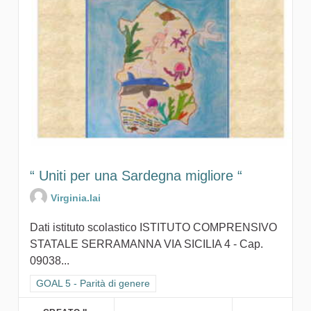
“ Uniti per una Sardegna migliore “
Virginia.lai
Dati istituto scolastico ISTITUTO COMPRENSIVO
STATALE SERRAMANNA VIA SICILIA 4 - Cap.
09038...
Filtra i risultati per categoria: GOAL 5 - Parità di genere
GOAL 5 - Parità di genere