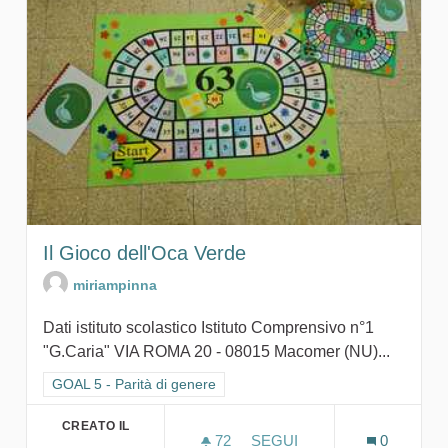
Il Gioco dell'Oca Verde
miriampinna
Dati istituto scolastico Istituto Comprensivo n°1
"G.Caria" VIA ROMA 20 - 08015 Macomer (NU)...
Filtra i risultati per categoria: GOAL 5 - Parità di genere
GOAL 5 - Parità di genere
CREATO IL
72
72 SOSTENITORI
SEGUI
0