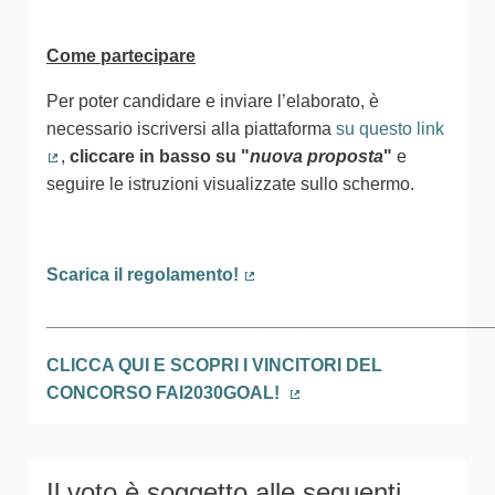
Come partecipare
Per poter candidare e inviare l’elaborato, è
necessario iscriversi alla piattaforma
su questo link
,
cliccare in basso
su
"
nuova proposta
"
e
(Collegamento esterno)
seguire le istruzioni visualizzate sullo schermo.
Scarica il regolamento!
(Collegamento esterno)
_____________________________________________
CLICCA QUI E SCOPRI I VINCITORI DEL
CONCORSO FAI2030GOAL!
(Collegamento esterno)
Il voto è soggetto alle seguenti