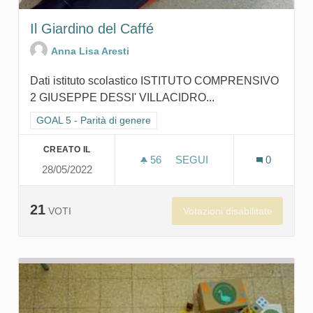
Il Giardino del Caffé
Anna Lisa Aresti
Dati istituto scolastico ISTITUTO COMPRENSIVO
2 GIUSEPPE DESSI' VILLACIDRO...
Filtra i risultati per categoria: GOAL 5 - Parità di genere
GOAL 5 - Parità di genere
CREATO IL
56
56 SOSTENITORI
SEGUI
0
28/05/2022
IL GIARDINO DEL CAFFÉ
21
Votazioni disabilitate
VOTI