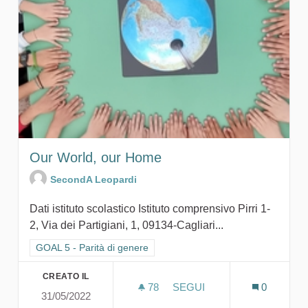
Our World, our Home
SecondA Leopardi
Dati istituto scolastico Istituto comprensivo Pirri 1-
2, Via dei Partigiani, 1, 09134-Cagliari...
Filtra i risultati per categoria: GOAL 5 - Parità di genere
GOAL 5 - Parità di genere
CREATO IL
78
78 SOSTENITORI
SEGUI
0
31/05/2022
OUR WORLD, OUR HOME