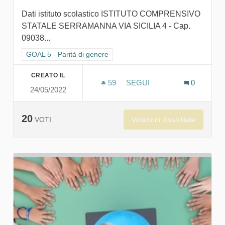
Dati istituto scolastico ISTITUTO COMPRENSIVO
STATALE SERRAMANNA VIA SICILIA 4 - Cap.
09038...
Filtra i risultati per categoria: GOAL 5 - Parità di genere
GOAL 5 - Parità di genere
CREATO IL
59
59 SOSTENITORI
SEGUI
0
24/05/2022
LA CITTÀ CHE VORREI! AIU
20
Votazioni disabilitate
VOTI