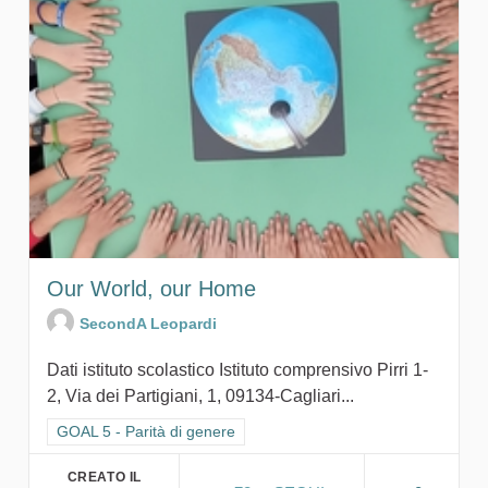
Our World, our Home
SecondA Leopardi
Dati istituto scolastico Istituto comprensivo Pirri 1-
2, Via dei Partigiani, 1, 09134-Cagliari...
Filtra i risultati per categoria: GOAL 5 - Parità di genere
GOAL 5 - Parità di genere
CREATO IL