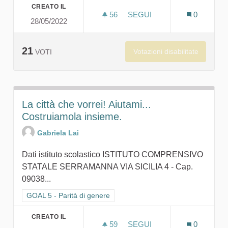
CREATO IL
56
56 SOSTENITORI
SEGUI
0
28/05/2022
IL GIARDINO DEL CAFFÉ
21
Votazioni disabilitate
VOTI
La città che vorrei! Aiutami...
Costruiamola insieme.
Gabriela Lai
Dati istituto scolastico ISTITUTO COMPRENSIVO
STATALE SERRAMANNA VIA SICILIA 4 - Cap.
09038...
Filtra i risultati per categoria: GOAL 5 - Parità di genere
GOAL 5 - Parità di genere
CREATO IL
59
59 SOSTENITORI
SEGUI
0