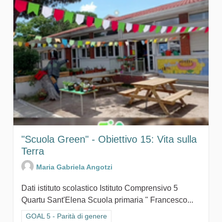
"Scuola Green" - Obiettivo 15: Vita sulla
Terra
Maria Gabriela Angotzi
Dati istituto scolastico Istituto Comprensivo 5
Quartu Sant'Elena Scuola primaria " Francesco...
Filtra i risultati per categoria: GOAL 5 - Parità di genere
GOAL 5 - Parità di genere