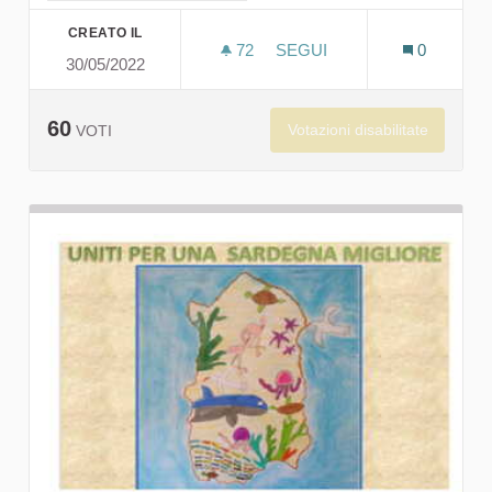
CREATO IL
72
72 SOSTENITORI
SEGUI
0
30/05/2022
"SCUOLA GR
60
Votazioni disabilitate
VOTI