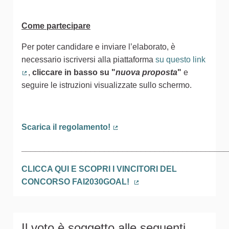
Come partecipare
Per poter candidare e inviare l’elaborato, è
necessario iscriversi alla piattaforma
su questo link
,
cliccare in basso
su
"
nuova proposta
"
e
(Collegamento esterno)
seguire le istruzioni visualizzate sullo schermo.
Scarica il regolamento!
(Collegamento esterno)
_____________________________________________
CLICCA QUI E SCOPRI I VINCITORI DEL
CONCORSO FAI2030GOAL!
(Collegamento esterno)
Il voto è soggetto alle seguenti