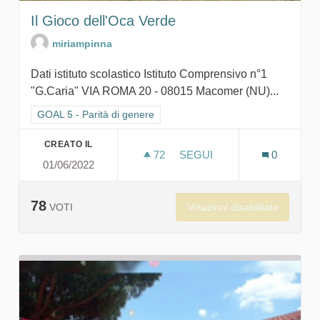
Il Gioco dell'Oca Verde
miriampinna
Dati istituto scolastico Istituto Comprensivo n°1
"G.Caria" VIA ROMA 20 - 08015 Macomer (NU)...
Filtra i risultati per categoria: GOAL 5 - Parità di genere
GOAL 5 - Parità di genere
CREATO IL
72
72 SOSTENITORI
SEGUI
0
01/06/2022
IL GIOCO DELL'OCA VERD
78
Votazioni disabilitate
VOTI