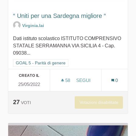
“ Uniti per una Sardegna migliore “
Virginia.lai
Dati istituto scolastico ISTITUTO COMPRENSIVO
STATALE SERRAMANNA VIA SICILIA 4 - Cap.
09038...
Filtra i risultati per categoria: GOAL 5 - Parità di genere
GOAL 5 - Parità di genere
CREATO IL
58
58 SOSTENITORI
SEGUI
0
25/05/2022
“ UNITI PER UNA SARDEGN
27
Votazioni disabilitate
VOTI