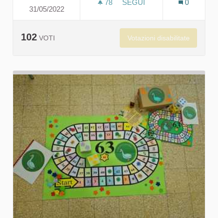
78
78 SOSTENITORI
SEGUI
0
31/05/2022
OUR WORLD, OUR HOME
102
Votazioni disabilitate
VOTI