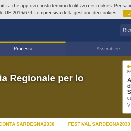
fica che approvi i nostri termini di utilizzo dei cookies. Per sape
o UE 2016/679, comprensiva della gestione dei cookies.
O
Ricer
Processi
Assemblee
FA
ia Regionale per lo
A
d
S
0
V
CONTA SARDEGNA2030
FESTIVAL SARDEGNA2030