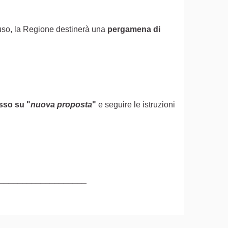
ofuso, la Regione destinerà una
pergamena di
asso
su
"
nuova proposta
"
e seguire le istruzioni
terno)
___________________