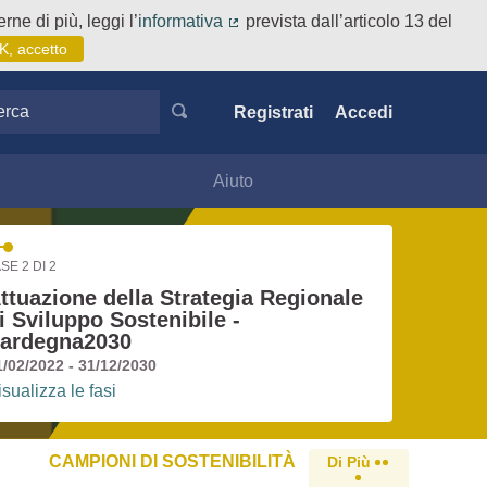
rne di più, leggi l’
informativa
prevista dall’articolo 13 del
(Collegamento esterno)
K, accetto
ca
Registrati
Accedi
Aiuto
SE 2 DI 2
ttuazione della Strategia Regionale
i Sviluppo Sostenibile -
ardegna2030
1/02/2022 - 31/12/2030
isualizza le fasi
CAMPIONI DI SOSTENIBILITÀ
Di Più