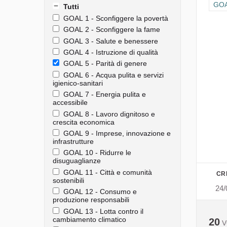
Filt
GOAL
Tutti
GOAL 1 - Sconfiggere la povertà
GOAL 2 - Sconfiggere la fame
GOAL 3 - Salute e benessere
GOAL 4 - Istruzione di qualità
GOAL 5 - Parità di genere
GOAL 6 - Acqua pulita e servizi
igienico-sanitari
GOAL 7 - Energia pulita e
accessibile
GOAL 8 - Lavoro dignitoso e
crescita economica
GOAL 9 - Imprese, innovazione e
infrastrutture
GOAL 10 - Ridurre le
disuguaglianze
GOAL 11 - Città e comunità
CR
sostenibili
24/
GOAL 12 - Consumo e
produzione responsabili
GOAL 13 - Lotta contro il
cambiamento climatico
20
V