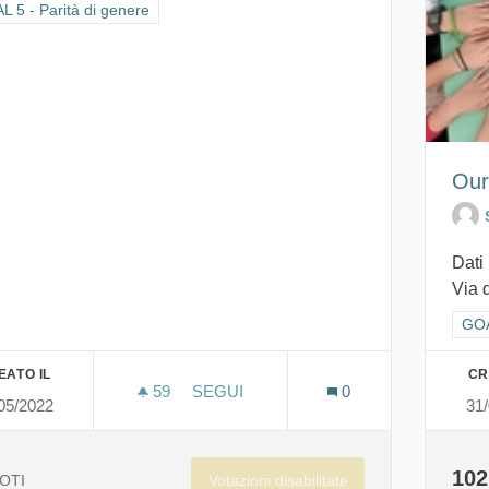
ra i risultati per categoria: GOAL 5 - Parità di genere
 5 - Parità di genere
Our
Dati 
Via d
Filt
GOA
EATO IL
CR
59
59 SOSTENITORI
SEGUI
0
05/2022
31
LA CITTÀ CHE VORREI! AIUTAMI... C
102
Votazioni disabilitate
OTI