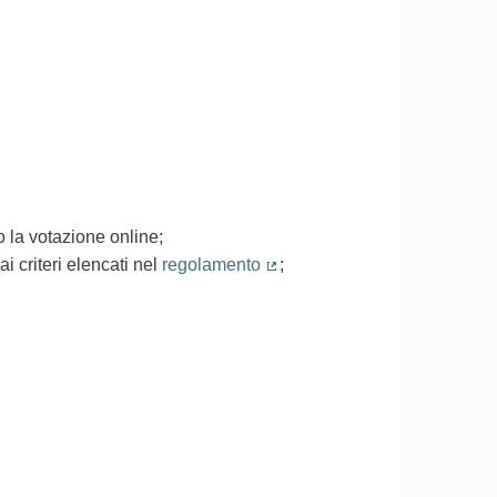
 la votazione online;
i criteri elencati nel
regolamento
;
(Collegamento esterno)