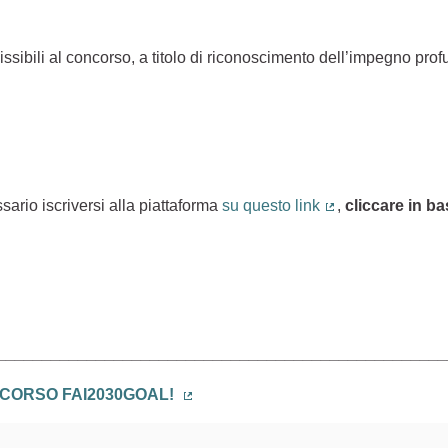
ssibili al concorso, a titolo di riconoscimento dell’impegno pr
sario iscriversi alla piattaforma
su questo link
,
cliccare in b
(Collegamento es
)
__________________________________________________
ONCORSO FAI2030GOAL!
(Collegamento esterno)