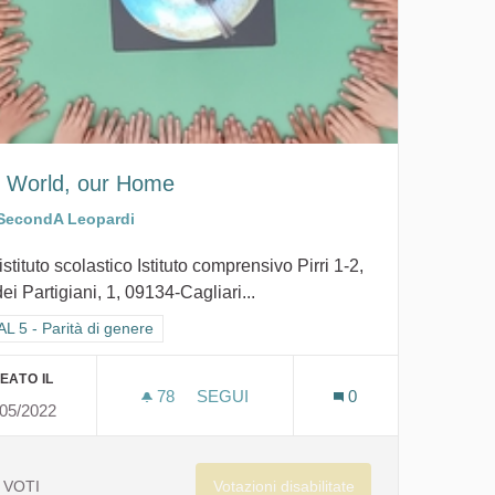
 World, our Home
SecondA Leopardi
istituto scolastico Istituto comprensivo Pirri 1-2,
ei Partigiani, 1, 09134-Cagliari...
ra i risultati per categoria: GOAL 5 - Parità di genere
L 5 - Parità di genere
EATO IL
78
78 SOSTENITORI
SEGUI
0
/05/2022
OSTRUIAMOLA INSIEME.
OUR WORLD, OUR HOME
Votazioni disabilitate
VOTI