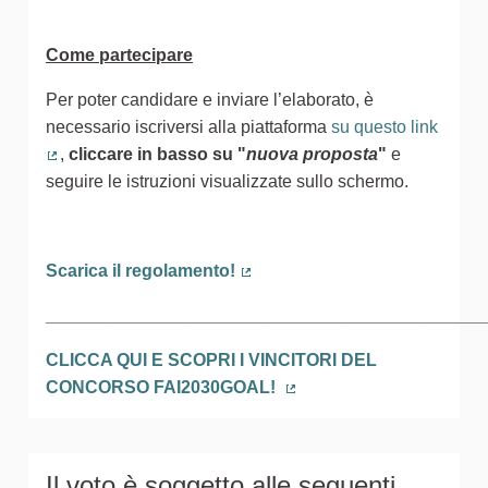
Come partecipare
Per poter candidare e inviare l’elaborato, è
necessario iscriversi alla piattaforma
su questo link
,
cliccare in basso
su
"
nuova proposta
"
e
(Collegamento esterno)
seguire le istruzioni visualizzate sullo schermo.
Scarica il regolamento!
(Collegamento esterno)
_____________________________________________
CLICCA QUI E SCOPRI I VINCITORI DEL
CONCORSO FAI2030GOAL!
(Collegamento esterno)
Il voto è soggetto alle seguenti