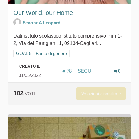
Our World, our Home
SecondA Leopardi
Dati istituto scolastico Istituto comprensivo Pirri 1-
2, Via dei Partigiani, 1, 09134-Cagliari...
Filtra i risultati per categoria: GOAL 5 - Parità di genere
GOAL 5 - Parità di genere
CREATO IL
78
78 SOSTENITORI
SEGUI
0
31/05/2022
OUR WORLD, OUR HOME
102
Votazioni disabilitate
VOTI