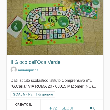
Il Gioco dell'Oca Verde
miriampinna
Dati istituto scolastico Istituto Comprensivo n°1
"G.Caria" VIA ROMA 20 - 08015 Macomer (NU)...
Filtra i risultati per categoria: GOAL 5 - Parità di genere
GOAL 5 - Parità di genere
CREATO IL
72
72 SOSTENITORI
SEGUI
0