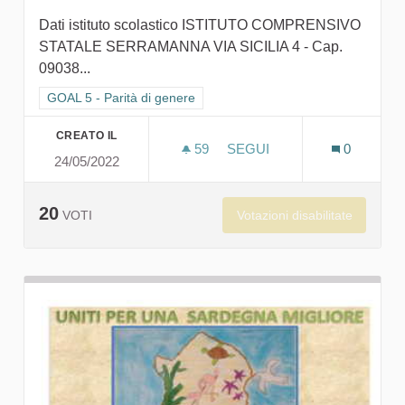
Dati istituto scolastico ISTITUTO COMPRENSIVO
STATALE SERRAMANNA VIA SICILIA 4 - Cap.
09038...
Filtra i risultati per categoria: GOAL 5 - Parità di genere
GOAL 5 - Parità di genere
CREATO IL
59
59 SOSTENITORI
SEGUI
0
24/05/2022
LA CITTÀ CHE VORREI! AIU
20
Votazioni disabilitate
VOTI