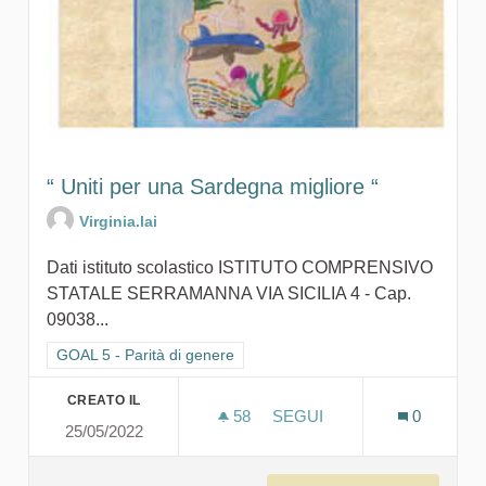
“ Uniti per una Sardegna migliore “
Virginia.lai
Dati istituto scolastico ISTITUTO COMPRENSIVO
STATALE SERRAMANNA VIA SICILIA 4 - Cap.
09038...
Filtra i risultati per categoria: GOAL 5 - Parità di genere
GOAL 5 - Parità di genere
CREATO IL
58
58 SOSTENITORI
SEGUI
0
25/05/2022
“ UNITI PER UNA SARDEGN