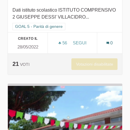
Dati istituto scolastico ISTITUTO COMPRENSIVO
2 GIUSEPPE DESSI' VILLACIDRO...
Filtra i risultati per categoria: GOAL 5 - Parità di genere
GOAL 5 - Parità di genere
CREATO IL
56
56 SOSTENITORI
SEGUI
0
28/05/2022
IL GIARDINO DEL CAFFÉ
21
Votazioni disabilitate
VOTI