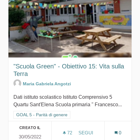
"Scuola Green" - Obiettivo 15: Vita sulla
Terra
Maria Gabriela Angotzi
Dati istituto scolastico Istituto Comprensivo 5
Quartu Sant'Elena Scuola primaria " Francesco...
Filtra i risultati per categoria: GOAL 5 - Parità di genere
GOAL 5 - Parità di genere
CREATO IL
72
72 SOSTENITORI
SEGUI
0
30/05/2022
"SCUOLA GR