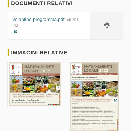
DOCUMENTI RELATIVI
volantino-programma.pdf
pdf 610
KB
(Collegamento esterno)
IMMAGINI RELATIVE
(Collegamento esterno)
(Colleg