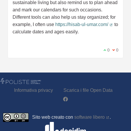
sustainable living but also remind us to plan ahead
and mark our calendars for such occasions.
Different tools can also help us stay organized; for
example, I often use
https://hisab-ul-umar.com/
to
(Collegam
calculate dates and ages easily.
Sono d'accord
0
Non sono
0
Informativa privacy
Scarica i file Open Data
Partecipa - Poliste su Facebook
Sito web creato con
software libero
.
(Collegamen