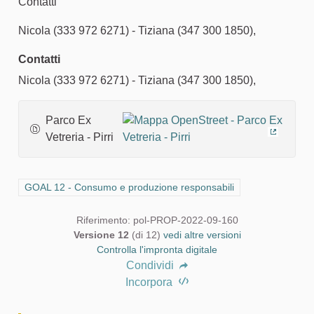
Contatti
Nicola (333 972 6271) - Tiziana (347 300 1850),
Contatti
Nicola (333 972 6271) - Tiziana (347 300 1850),
Parco Ex
Vetreria - Pirri
(Collega
Filtra i risultati per categoria: GOAL 12 - Consumo e produzione 
GOAL 12 - Consumo e produzione responsabili
Riferimento: pol-PROP-2022-09-160
Versione 12
(di 12)
vedi altre versioni
Controlla l'impronta digitale
Condividi
Incorpora