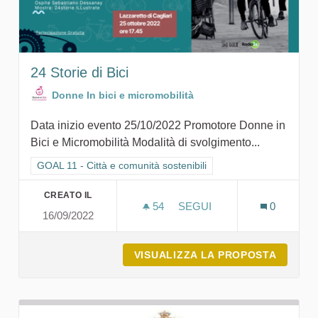
24 Storie di Bici
Donne In bici e micromobilità
Data inizio evento 25/10/2022 Promotore Donne in
Bici e Micromobilità Modalità di svolgimento...
Filtra i risultati per categoria: GOAL 11 - Città e comunità sosten
GOAL 11 - Città e comunità sostenibili
CREATO IL
54
54 SOSTENITORI
SEGUI
0
16/09/2022
24 STORIE DI BICI
VISUALIZZA LA PROPOSTA
24 STOR