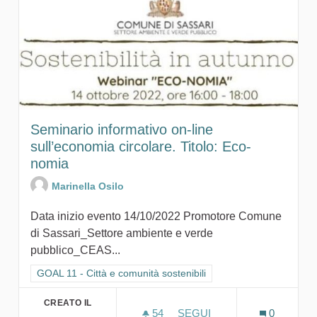
Seminario informativo on-line
sull’economia circolare. Titolo: Eco-
nomia
Marinella Osilo
Data inizio evento 14/10/2022 Promotore Comune
di Sassari_Settore ambiente e verde
pubblico_CEAS...
Filtra i risultati per categoria: GOAL 11 - Città e comunità sosten
GOAL 11 - Città e comunità sostenibili
CREATO IL
54
54 SOSTENITORI
SEGUI
0