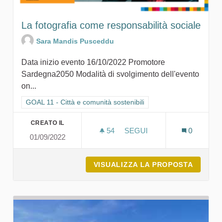
La fotografia come responsabilità sociale
Sara Mandis Pusceddu
Data inizio evento 16/10/2022 Promotore
Sardegna2050 Modalità di svolgimento dell'evento
on...
Filtra i risultati per categoria: GOAL 11 - Città e comunità sosten
GOAL 11 - Città e comunità sostenibili
CREATO IL
54
54 SOSTENITORI
SEGUI
0
01/09/2022
LA FOTOGRAFIA COME RE
VISUALIZZA LA PROPOSTA
LA FOT