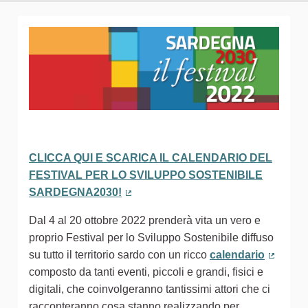
CLICCA QUI E SCARICA IL CALENDARIO DEL
FESTIVAL PER LO SVILUPPO SOSTENIBILE
SARDEGNA2030!
(Collegamento esterno)
Dal 4 al 20 ottobre 2022 prenderà vita un vero e
proprio Festival per lo Sviluppo Sostenibile diffuso
su tutto il territorio sardo con un ricco
calendario
(Colleg
composto da tanti eventi, piccoli e grandi, fisici e
digitali, che coinvolgeranno tantissimi attori che ci
racconteranno cosa stanno realizzando per