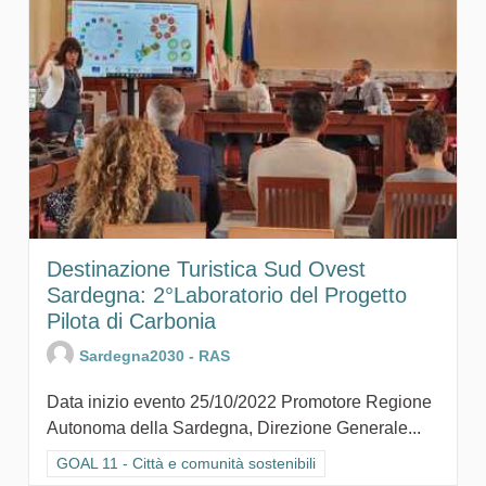
Destinazione Turistica Sud Ovest
Sardegna: 2°Laboratorio del Progetto
Pilota di Carbonia
Sardegna2030 - RAS
Data inizio evento 25/10/2022 Promotore Regione
Autonoma della Sardegna, Direzione Generale...
Filtra i risultati per categoria: GOAL 11 - Città e comunità sosten
GOAL 11 - Città e comunità sostenibili