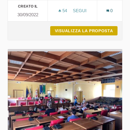
CREATO IL
54
54 SOSTENITORI
SEGUI
0
30/09/2022
• UNA PASSEGGIATA ECOS
VISUALIZZA LA PROPOSTA
• UNA 