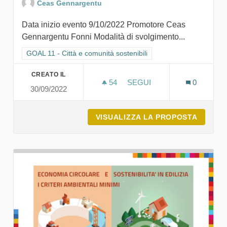
Ceas Gennargentu
Data inizio evento 9/10/2022 Promotore Ceas
Gennargentu Fonni Modalità di svolgimento...
Filtra i risultati per categoria: GOAL 11 - Città e comunità sosten
GOAL 11 - Città e comunità sostenibili
CREATO IL
54
54 SOSTENITORI
SEGUI
0
30/09/2022
ECOSOSTENIAMOCI
VISUALIZZA LA PROPOSTA
ECOSO