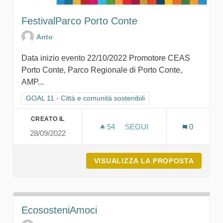
FestivalParco Porto Conte
Anto
Data inizio evento 22/10/2022 Promotore CEAS
Porto Conte, Parco Regionale di Porto Conte,
AMP...
Filtra i risultati per categoria: GOAL 11 - Città e comunità sosten
GOAL 11 - Città e comunità sostenibili
CREATO IL
54
54 SOSTENITORI
SEGUI
0
28/09/2022
FESTIVALPARCO PO
VISUALIZZA LA PROPOSTA
FESTIV
EcososteniAmoci