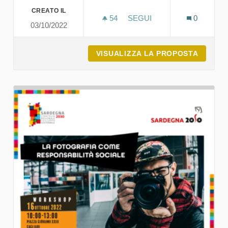
CREATO IL
54
54 SOSTENITORI
SEGUI
0
03/10/2022
DESTINAZIONE TURISTICA
VISUALIZZA LA PROPOSTA
DESTIN