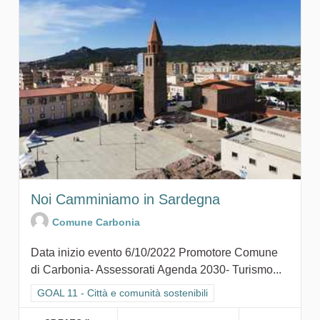
Noi Camminiamo in Sardegna
Comune Carbonia
Data inizio evento 6/10/2022 Promotore Comune
di Carbonia- Assessorati Agenda 2030- Turismo...
Filtra i risultati per categoria: GOAL 11 - Città e comunità sosten
GOAL 11 - Città e comunità sostenibili