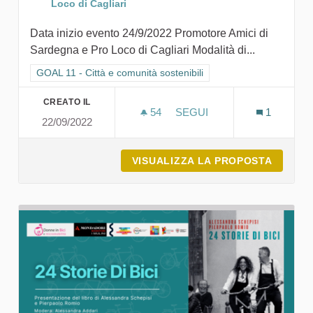
Loco di Cagliari
Data inizio evento 24/9/2022 Promotore Amici di
Sardegna e Pro Loco di Cagliari Modalità di...
Filtra i risultati per categoria: GOAL 11 - Città e comunità sosten
GOAL 11 - Città e comunità sostenibili
CREATO IL
54
54 SOSTENITORI
SEGUI
1
22/09/2022
LA NECROPOLI DI TUVIXED
VISUALIZZA LA PROPOSTA
LA NEC