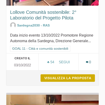
Lollove Comunità sostenibile: 2°
Laboratorio del Progetto Pilota
Sardegna2030 - RAS
Data inizio evento 13/10/2022 Promotore Regione
Autonoma della Sardegna, Direzione Generale...
Filtra i risultati per categoria: GOAL 11 - Città e comunità sosten
GOAL 11 - Città e comunità sostenibili
CREATO IL
54
54 SOSTENITORI
SEGUI
0
03/10/2022
LOLLOVE COMUNITÀ SOSTE
VISUALIZZA LA PROPOSTA
LOLLOV