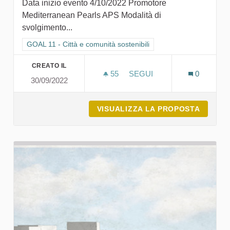
Data inizio evento 4/10/2022 Promotore
Mediterranean Pearls APS Modalità di
svolgimento...
Filtra i risultati per categoria: GOAL 11 - Città e comunità sosten
GOAL 11 - Città e comunità sostenibili
CREATO IL
55
55 SOSTENITORI
SEGUI
0
30/09/2022
SARDEGNA: PERLA DEL ME
VISUALIZZA LA PROPOSTA
SARDEG