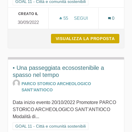
Filtra i risultati per categoria: GOAL 11 - Città e comunità sosten
GOAL 11 - Città e comunità sostenibili
CREATO IL
55
55 SOSTENITORI
SEGUI
0
30/09/2022
OPEN YOUR MINE | MINIE
VISUALIZZA LA PROPOSTA
OPEN Y
• Una passeggiata ecosostenibile a
spasso nel tempo
PARCO STORICO ARCHEOLOGICO
SANT'ANTIOCO
Data inizio evento 20/10/2022 Promotore PARCO
STORICO ARCHEOLOGICO SANT'ANTIOCO
Modalità di...
Filtra i risultati per categoria: GOAL 11 - Città e comunità sosten
GOAL 11 - Città e comunità sostenibili