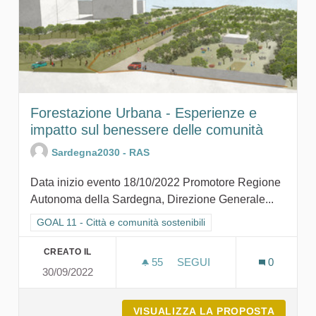
Forestazione Urbana - Esperienze e
impatto sul benessere delle comunità
Sardegna2030 - RAS
Data inizio evento 18/10/2022 Promotore Regione
Autonoma della Sardegna, Direzione Generale...
Filtra i risultati per categoria: GOAL 11 - Città e comunità sosten
GOAL 11 - Città e comunità sostenibili
CREATO IL
55
55 SOSTENITORI
SEGUI
0
30/09/2022
FORESTAZIONE URBANA - 
VISUALIZZA LA PROPOSTA
FOREST