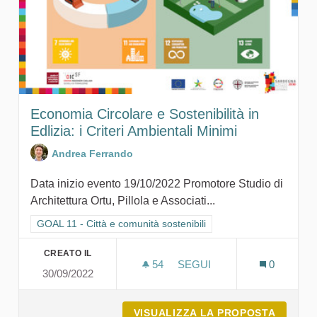
Economia Circolare e Sostenibilità in
Edlizia: i Criteri Ambientali Minimi
Andrea Ferrando
Data inizio evento 19/10/2022 Promotore Studio di
Architettura Ortu, Pillola e Associati...
Filtra i risultati per categoria: GOAL 11 - Città e comunità sosten
GOAL 11 - Città e comunità sostenibili
CREATO IL
54
54 SOSTENITORI
SEGUI
0
30/09/2022
ECONOMIA CIRCOLARE E SOS
VISUALIZZA LA PROPOSTA
ECONOM