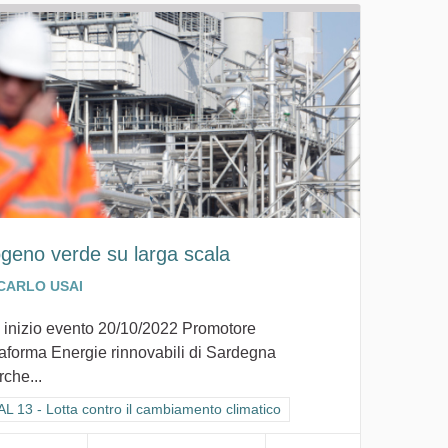
ico
ogeno verde su larga scala
CARLO USAI
 inizio evento 20/10/2022 Promotore
taforma Energie rinnovabili di Sardegna
rche...
ra i risultati per categoria: GOAL 13 - Lotta contro il cambiamento climat
L 13 - Lotta contro il cambiamento climatico