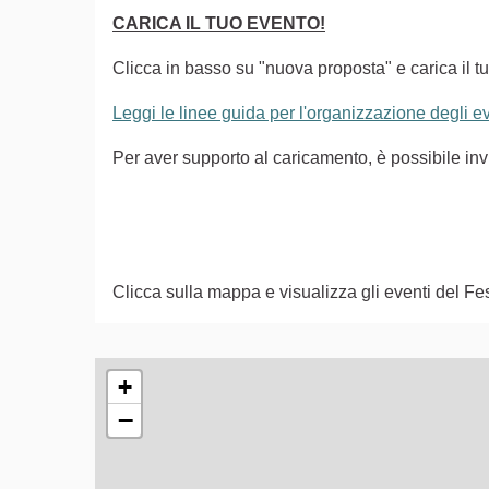
CARICA IL TUO EVENTO!
Clicca in basso su "nuova proposta" e carica il tu
Leggi le linee guida per l'organizzazione degli 
Per aver supporto al caricamento, è possibile i
Clicca sulla mappa e visualizza gli eventi del Fes
L'elemento seguente è una mappa che presenta gli e
+
−