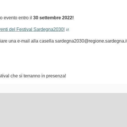
o evento entro il
30 settembre 2022!
eventi del Festival Sardegna2030!
(Collegamento esterno)
nviare una e-mail alla casella sardegna2030@regione.sardegna.i
tival che si terranno in presenza!
lementi di questa pagina come punti della mappa. L'elemento pu