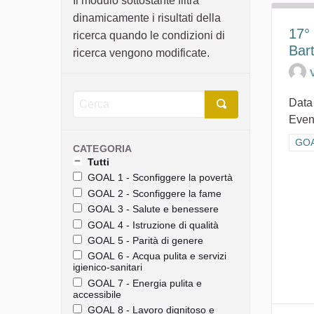
Il modulo sottostante filtra
dinamicamente i risultati della
17° 
ricerca quando le condizioni di
Bar
ricerca vengono modificate.
Data
Event
Filt
GOAL
CATEGORIA
Tutti
GOAL 1 - Sconfiggere la povertà
GOAL 2 - Sconfiggere la fame
GOAL 3 - Salute e benessere
GOAL 4 - Istruzione di qualità
GOAL 5 - Parità di genere
GOAL 6 - Acqua pulita e servizi
igienico-sanitari
GOAL 7 - Energia pulita e
accessibile
GOAL 8 - Lavoro dignitoso e