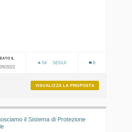
ico
EATO IL
54
54 SOSTENITORI
SEGUI
0
/09/2022
SPORTO AEREO E MARITTIMO
RICICLIADI, OLIMPIADI DELLE BUON
NIBILITÀ NEL TRASPORTO AEREO E MARITTIMO
VISUALIZZA LA PROPOSTA
RICICLIADI, OL
osciamo il Sistema di Protezione
le