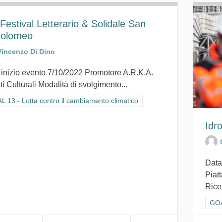
Festival Letterario & Solidale San
tolomeo
Vincenzo Di Dino
 inizio evento 7/10/2022 Promotore A.R.K.A.
i Culturali Modalità di svolgimento...
ra i risultati per categoria: GOAL 13 - Lotta contro il cambiamento climat
 13 - Lotta contro il cambiamento climatico
Idr
Data
Piat
Rice
Filt
GOA