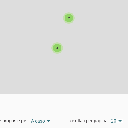
2
4
e proposte per:
Risultati per pagina:
A caso
20