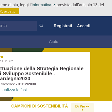
rne di più, leggi l’
informativa
prevista dall’articolo 13 del
(Collegamento esterno)
K, accetto
ca
Registrati
Accedi
Aiuto
SE 2 DI 2
ttuazione della Strategia Regionale
i Sviluppo Sostenibile -
ardegna2030
1/02/2022 - 31/12/2030
isualizza le fasi
CAMPIONI DI SOSTENIBILITÀ
Di Più