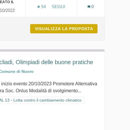
EATO IL
54
54 SOSTENITORI
SEGUI
0
/10/2022
ALE SAN BARTOLOMEO
IDROGENO VERDE SU LARGA SCAL
ETTERARIO & SOLIDALE SAN BARTOLOMEO
VISUALIZZA LA PROPOSTA
IDROGENO VERD
cliadi, Olimpiadi delle buone pratiche
Comune di Nuoro
 inizio evento 20/10/2023 Promotore Alternativa
ra Soc. Onlus Modalità di svolgimento...
ra i risultati per categoria: GOAL 13 - Lotta contro il cambiamento climat
L 13 - Lotta contro il cambiamento climatico