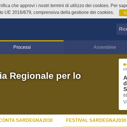
fica che approvi i nostri termini di utilizzo dei cookies. Per sape
o UE 2016/679, comprensiva della gestione dei cookies.
O
Ricer
Processi
Assemblee
FA
ia Regionale per lo
A
d
S
0
V
CONTA SARDEGNA2030
FESTIVAL SARDEGNA2030