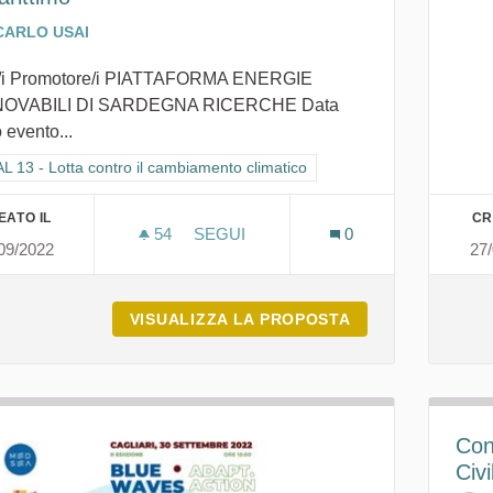
CARLO USAI
/i Promotore/i PIATTAFORMA ENERGIE
NOVABILI DI SARDEGNA RICERCHE Data
o evento...
ra i risultati per categoria: GOAL 13 - Lotta contro il cambiamento climat
 13 - Lotta contro il cambiamento climatico
EATO IL
CR
54
54 SOSTENITORI
SEGUI
0
09/2022
27
VERSO LA SOSTENIBILITÀ NEL TRA
VISUALIZZA LA PROPOSTA
VERSO LA SOSTE
Con
Civi