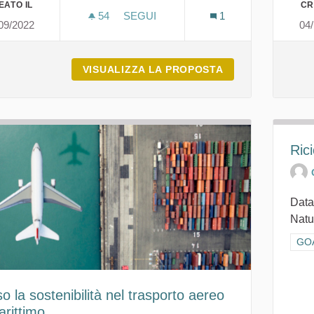
EATO IL
CR
54
54 SOSTENITORI
SEGUI
1
09/2022
04
17° FESTIVAL LETTERARIO & SOLID
VISUALIZZA LA PROPOSTA
17° FESTIVAL L
Rici
Data
Natu
Filt
GOA
o la sostenibilità nel trasporto aereo
arittimo