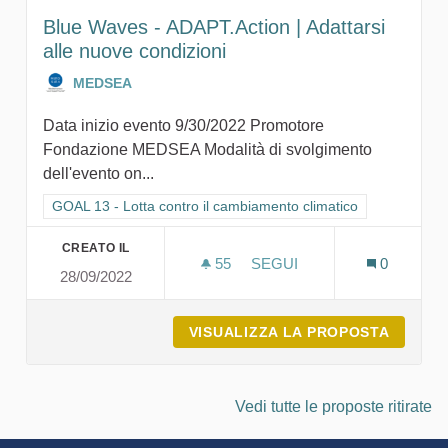
Blue Waves - ADAPT.Action | Adattarsi
alle nuove condizioni
MEDSEA
Data inizio evento 9/30/2022 Promotore
Fondazione MEDSEA Modalità di svolgimento
dell'evento on...
Filtra i risultati per categoria: GOAL 13 - Lotta contro il cambi
GOAL 13 - Lotta contro il cambiamento climatico
CREATO IL
55
55 SOSTENITORI
SEGUI
0
28/09/2022
BLUE WAVES - ADAPT.ACTI
VISUALIZZA LA PROPOSTA
BLUE W
Vedi tutte le proposte ritirate