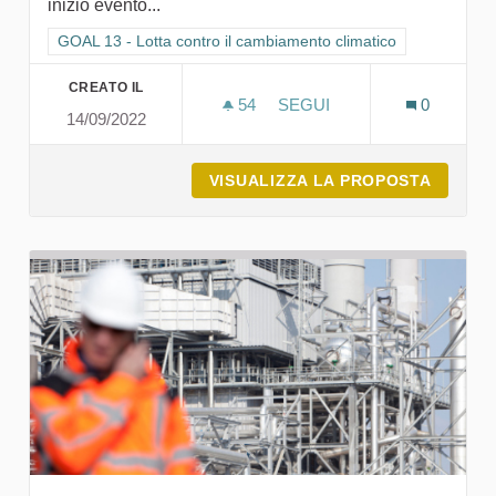
inizio evento...
Filtra i risultati per categoria: GOAL 13 - Lotta contro il cambi
GOAL 13 - Lotta contro il cambiamento climatico
CREATO IL
54
54 SOSTENITORI
SEGUI
0
14/09/2022
VERSO LA SOSTENIBILITÀ
VISUALIZZA LA PROPOSTA
VERSO 