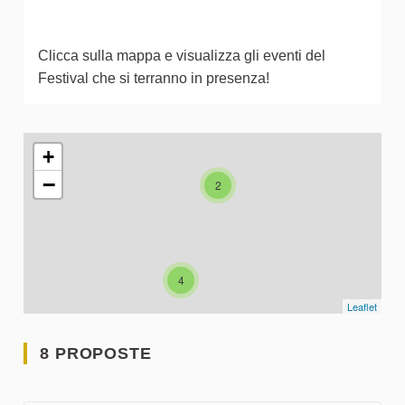
Clicca sulla mappa e visualizza gli eventi del
Festival che si terranno in presenza!
L'elemento seguente è una mappa che presenta gli elementi 
+
−
2
4
Leaflet
8 PROPOSTE