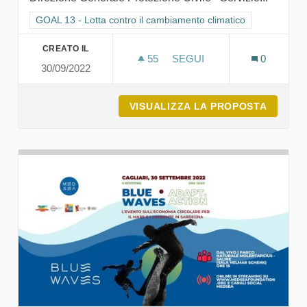
Filtra i risultati per categoria: GOAL 13 - Lotta contro il cambi
GOAL 13 - Lotta contro il cambiamento climatico
CREATO IL
55
55 SOSTENITORI
SEGUI
0
30/09/2022
CONOSCIAMO IL SISTEMA 
VISUALIZZA LA PROPOSTA
CONOSC