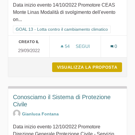
Data inizio evento 14/10/2022 Promotore CEAS
Monte Linas Modalità di svolgimento dell'evento
on...
Filtra i risultati per categoria: GOAL 13 - Lotta contro il cambi
GOAL 13 - Lotta contro il cambiamento climatico
CREATO IL
54
54 SOSTENITORI
SEGUI
0
29/09/2022
VIAGGIO VERSO LA SOSTEN
VISUALIZZA LA PROPOSTA
VIAGGI
Conosciamo il Sistema di Protezione
Civile
Gianluca Fontana
Data inizio evento 12/10/2022 Promotore
Direzione Generale Protezione Civile - Servizio...