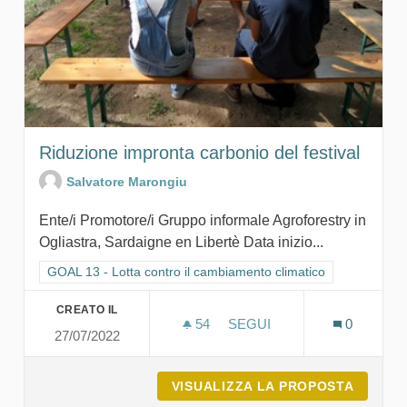
Riduzione impronta carbonio del festival
Salvatore Marongiu
Ente/i Promotore/i Gruppo informale Agroforestry in
Ogliastra, Sardaigne en Libertè Data inizio...
Filtra i risultati per categoria: GOAL 13 - Lotta contro il cambi
GOAL 13 - Lotta contro il cambiamento climatico
CREATO IL
54
54 SOSTENITORI
SEGUI
0
27/07/2022
RIDUZIONE IMPRONTA CAR
VISUALIZZA LA PROPOSTA
RIDUZI