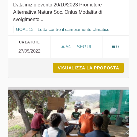
Data inizio evento 20/10/2023 Promotore
Alternativa Natura Soc. Onlus Modalità di
svolgimento...
Filtra i risultati per categoria: GOAL 13 - Lotta contro il cambi
GOAL 13 - Lotta contro il cambiamento climatico
CREATO IL
54
54 SOSTENITORI
SEGUI
0
27/09/2022
RICICLIADI, OLIMPIADI D
VISUALIZZA LA PROPOSTA
RICICL