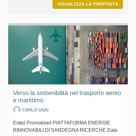
VISUALIZZA LA PROPOSTA
17° FE
Verso la sostenibilità nel trasporto aereo
e marittimo
CARLO USAI
Ente/i Promotore/i PIATTAFORMA ENERGIE
RINNOVABILI DI SARDEGNA RICERCHE Data