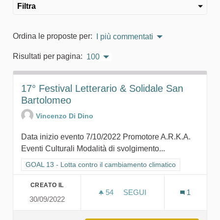
Filtra
Ordina le proposte per:
I più commentati
Risultati per pagina:
100
17° Festival Letterario & Solidale San
Bartolomeo
Vincenzo Di Dino
Data inizio evento 7/10/2022 Promotore A.R.K.A.
Eventi Culturali Modalità di svolgimento...
Filtra i risultati per categoria: GOAL 13 - Lotta contro il cambi
GOAL 13 - Lotta contro il cambiamento climatico
CREATO IL
54
54 SOSTENITORI
SEGUI
1
30/09/2022
17° FESTIVAL LETTERARI