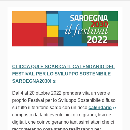
CLICCA QUI E SCARICA IL CALENDARIO DEL
FESTIVAL PER LO SVILUPPO SOSTENIBILE
SARDEGNA2030!
(Collegamento esterno)
Dal 4 al 20 ottobre 2022 prenderà vita un vero e
proprio Festival per lo Sviluppo Sostenibile diffuso
su tutto il territorio sardo con un ricco
calendario
(Colleg
composto da tanti eventi, piccoli e grandi, fisici e
digitali, che coinvolgeranno tantissimi attori che ci
racconteranno cosa stanno realizzando per