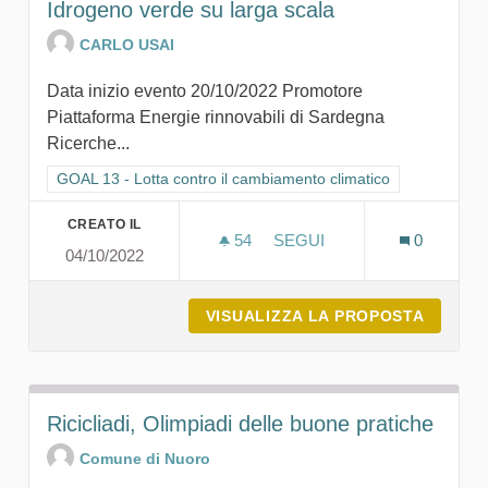
Idrogeno verde su larga scala
CARLO USAI
Data inizio evento 20/10/2022 Promotore
Piattaforma Energie rinnovabili di Sardegna
Ricerche...
Filtra i risultati per categoria: GOAL 13 - Lotta contro il cambi
GOAL 13 - Lotta contro il cambiamento climatico
CREATO IL
54
54 SOSTENITORI
SEGUI
0
04/10/2022
IDROGENO VERDE SU LAR
VISUALIZZA LA PROPOSTA
IDROGE
Ricicliadi, Olimpiadi delle buone pratiche
Comune di Nuoro