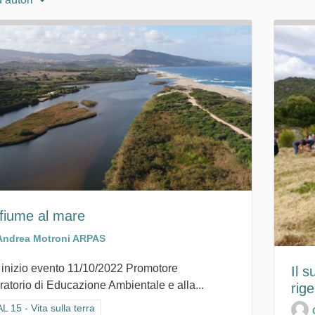
 fiume al mare
Andrea Motroni ARPAS
 inizio evento 11/10/2022 Promotore
Il 
atorio di Educazione Ambientale e alla...
rig
ra i risultati per categoria: GOAL 15 - Vita sulla terra
 15 - Vita sulla terra