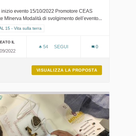
 inizio evento 15/10/2022 Promotore CEAS
e MInerva Modalità di svolgimento dell'evento...
ra i risultati per categoria: GOAL 15 - Vita sulla terra
 15 - Vita sulla terra
EATO IL
54
54 SOSTENITORI
SEGUI
0
/09/2022
IL SUOLO, RUOLO ECOSISTEMICO E
ARE
VISUALIZZA LA PROPOSTA
IL SUOLO, RUO