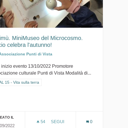
imù. MiniMuseo del Microcosmo.
cio celebra l'autunno!
Associazione Punti di Vista
 inizio evento 13/10/2022 Promotore
iazione culturale Punti di Vista Modalità di...
ra i risultati per categoria: GOAL 15 - Vita sulla terra
 15 - Vita sulla terra
EATO IL
54
54 SOSTENITORI
SEGUI
0
/09/2022
MINIMÙ. MINIMUSEO DEL MICROCOS