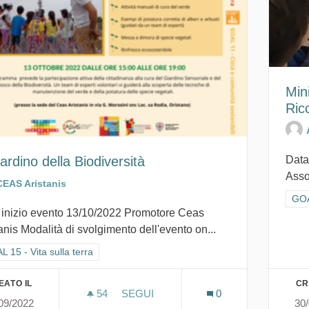
Min
Ric
iardino della Biodiversità
Data
Assoc
CEAS Aristanis
Filt
GOAL
 inizio evento 13/10/2022 Promotore Ceas
anis Modalità di svolgimento dell'evento on...
ra i risultati per categoria: GOAL 15 - Vita sulla terra
 15 - Vita sulla terra
EATO IL
CR
54
54 SOSTENITORI
SEGUI
0
09/2022
30
IL GIARDINO DELLA BIODIVERSITÀ