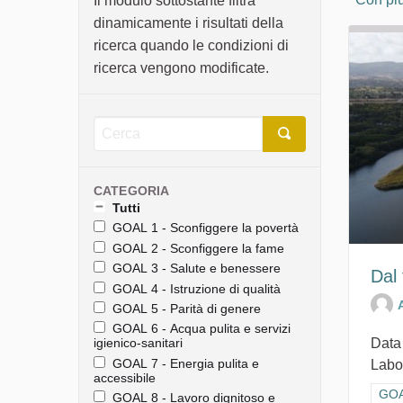
Il modulo sottostante filtra
dinamicamente i risultati della
ricerca quando le condizioni di
ricerca vengono modificate.
CATEGORIA
Tutti
GOAL 1 - Sconfiggere la povertà
GOAL 2 - Sconfiggere la fame
GOAL 3 - Salute e benessere
Dal
GOAL 4 - Istruzione di qualità
GOAL 5 - Parità di genere
GOAL 6 - Acqua pulita e servizi
Data
igienico-sanitari
GOAL 7 - Energia pulita e
Labor
accessibile
Filt
GOAL
GOAL 8 - Lavoro dignitoso e