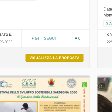
Data
Mont
Filt
GOAL
EATO IL
CR
54
54 SOSTENITORI
SEGUI
0
09/2022
22
DAL FIUME AL MARE
VISUALIZZA LA PROPOSTA
DAL FIUME AL M