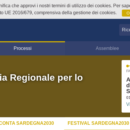
fica che approvi i nostri termini di utilizzo dei cookies. Per sape
o UE 2016/679, comprensiva della gestione dei cookies.
O
Ricer
Processi
Assemblee
FA
ia Regionale per lo
A
d
S
0
V
CONTA SARDEGNA2030
FESTIVAL SARDEGNA2030