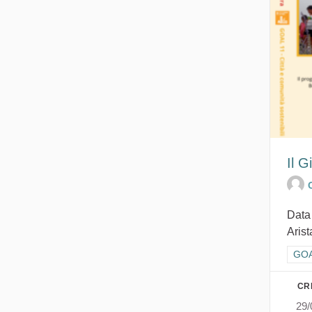
Il G
Data
Arist
Filt
GOAL
CR
29/