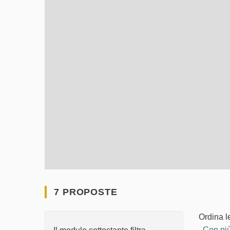
7 PROPOSTE
Ordina l
Con più