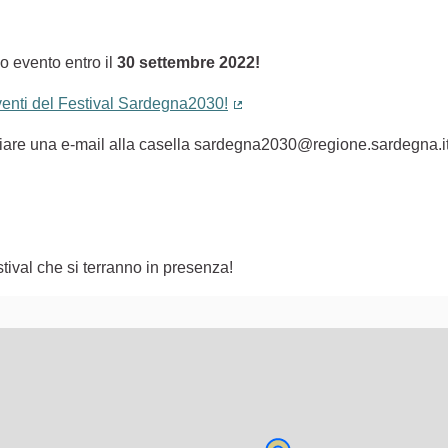
o evento entro il
30 settembre 2022!
eventi del Festival Sardegna2030!
(Collegamento esterno)
nviare una e-mail alla casella sardegna2030@regione.sardegna.i
tival che si terranno in presenza!
lementi di questa pagina come punti della mappa. L'elemento pu