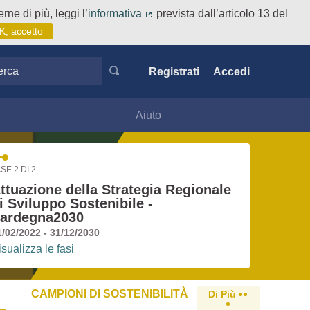
rne di più, leggi l’
informativa
prevista dall’articolo 13 del
(Collegamento esterno)
K, accetto
ca
Registrati
Accedi
Aiuto
SE 2 DI 2
ttuazione della Strategia Regionale
i Sviluppo Sostenibile -
ardegna2030
1/02/2022 - 31/12/2030
isualizza le fasi
CAMPIONI DI SOSTENIBILITÀ
Di Più