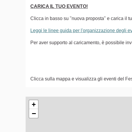
CARICA IL TUO EVENTO!
Clicca in basso su "nuova proposta" e carica il tu
Leggi le linee guida per l'organizzazione degli 
Per aver supporto al caricamento, è possibile i
Clicca sulla mappa e visualizza gli eventi del Fes
L'elemento seguente è una mappa che presenta gli e
+
−