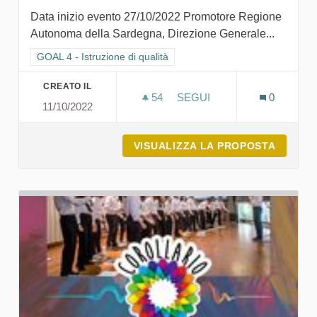
Data inizio evento 27/10/2022 Promotore Regione
Autonoma della Sardegna, Direzione Generale...
Filtra i risultati per categoria: GOAL 4 - Istruzione di qualità
GOAL 4 - Istruzione di qualità
CREATO IL
54
54 SOSTENITORI
SEGUI
0
11/10/2022
A SCUOLA DI SARDEGNA203
VISUALIZZA LA PROPOSTA
A SCUO