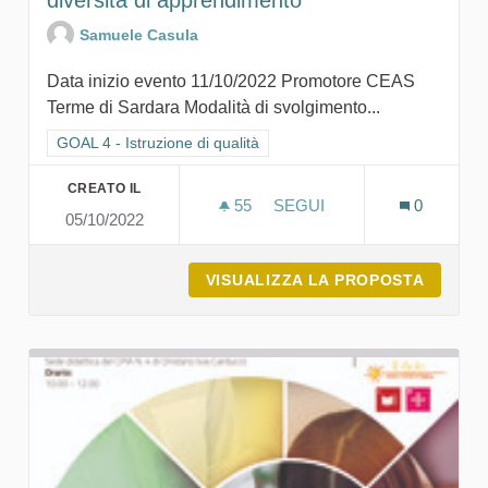
diversità di apprendimento
Samuele Casula
Data inizio evento 11/10/2022 Promotore CEAS
Terme di Sardara Modalità di svolgimento...
Filtra i risultati per categoria: GOAL 4 - Istruzione di qualità
GOAL 4 - Istruzione di qualità
CREATO IL
55
55 SOSTENITORI
SEGUI
0
05/10/2022
LA SOSTENIBILITÀ ATTRAV
VISUALIZZA LA PROPOSTA
LA SOS