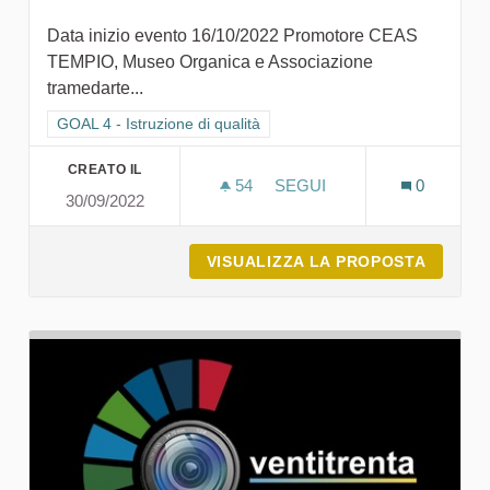
Data inizio evento 16/10/2022 Promotore CEAS
TEMPIO, Museo Organica e Associazione
tramedarte...
Filtra i risultati per categoria: GOAL 4 - Istruzione di qualità
GOAL 4 - Istruzione di qualità
CREATO IL
54
54 SOSTENITORI
SEGUI
0
30/09/2022
MUSEO ORGANICA - ARTE 
VISUALIZZA LA PROPOSTA
MUSEO 