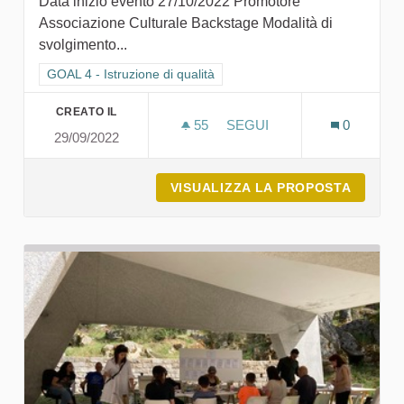
Data inizio evento 27/10/2022 Promotore
Associazione Culturale Backstage Modalità di
svolgimento...
Filtra i risultati per categoria: GOAL 4 - Istruzione di qualità
GOAL 4 - Istruzione di qualità
CREATO IL
55
55 SOSTENITORI
SEGUI
0
29/09/2022
FESTIVAL CREUZA DE MA 
VISUALIZZA LA PROPOSTA
FESTIV