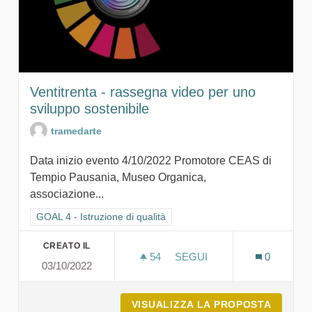
Ventitrenta - rassegna video per uno
sviluppo sostenibile
tramedarte
Data inizio evento 4/10/2022 Promotore CEAS di
Tempio Pausania, Museo Organica,
associazione...
Filtra i risultati per categoria: GOAL 4 - Istruzione di qualità
GOAL 4 - Istruzione di qualità
CREATO IL
54
54 SOSTENITORI
SEGUI
0
03/10/2022
VENTITRENTA - RASSEGNA
VISUALIZZA LA PROPOSTA
VENTIT