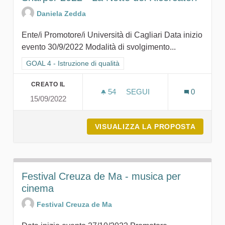
Daniela Zedda
Ente/i Promotore/i Università di Cagliari Data inizio
evento 30/9/2022 Modalità di svolgimento...
Filtra i risultati per categoria: GOAL 4 - Istruzione di qualità
GOAL 4 - Istruzione di qualità
CREATO IL
54
54 SOSTENITORI
SEGUI
0
15/09/2022
SHARPER 2022 - LA NOTTE
VISUALIZZA LA PROPOSTA
SHARPE
Festival Creuza de Ma - musica per
cinema
Festival Creuza de Ma