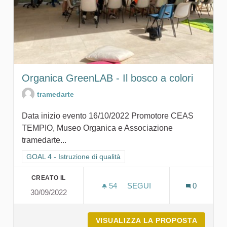
Organica GreenLAB - Il bosco a colori
tramedarte
Data inizio evento 16/10/2022 Promotore CEAS
TEMPIO, Museo Organica e Associazione
tramedarte...
Filtra i risultati per categoria: GOAL 4 - Istruzione di qualità
GOAL 4 - Istruzione di qualità
CREATO IL
54
54 SOSTENITORI
SEGUI
0
30/09/2022
ORGANICA GREENLAB - IL
VISUALIZZA LA PROPOSTA
ORGANI