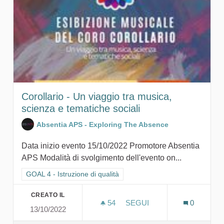
Corollario - Un viaggio tra musica,
scienza e tematiche sociali
Absentia APS - Exploring The Absence
Data inizio evento 15/10/2022 Promotore Absentia
APS Modalità di svolgimento dell'evento on...
Filtra i risultati per categoria: GOAL 4 - Istruzione di qualità
GOAL 4 - Istruzione di qualità
CREATO IL
54
54 SOSTENITORI
SEGUI
0
13/10/2022
COROLLARIO - UN VIAGGIO