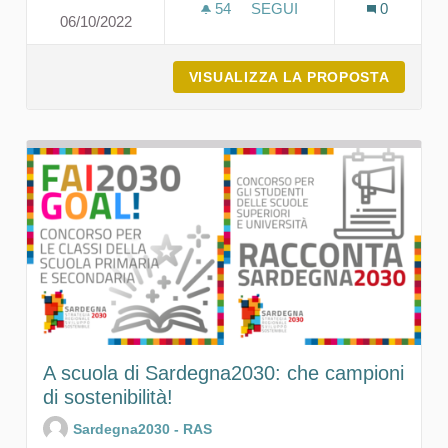
54
54 SOSTENITORI
SEGUI
0
06/10/2022
LA SOSTENIBILITÀ ATTRAV
VISUALIZZA LA PROPOSTA
LA SOS
A scuola di Sardegna2030: che campioni
di sostenibilità!
Sardegna2030 - RAS