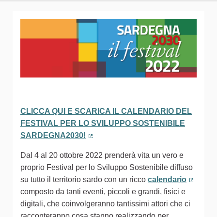
CLICCA QUI E SCARICA IL CALENDARIO DEL
FESTIVAL PER LO SVILUPPO SOSTENIBILE
SARDEGNA2030!
(Collegamento esterno)
Dal 4 al 20 ottobre 2022 prenderà vita un vero e
proprio Festival per lo Sviluppo Sostenibile diffuso
su tutto il territorio sardo con un ricco
calendario
(Colleg
composto da tanti eventi, piccoli e grandi, fisici e
digitali, che coinvolgeranno tantissimi attori che ci
racconteranno cosa stanno realizzando per