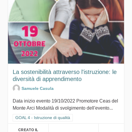
La sostenibilità attraverso l'istruzione: le
diversità di apprendimento
Samuele Casula
Data inizio evento 19/10/2022 Promotore Ceas del
Monte Arci Modalità di svolgimento dell'evento...
Filtra i risultati per categoria: GOAL 4 - Istruzione di qualità
GOAL 4 - Istruzione di qualità
CREATO IL