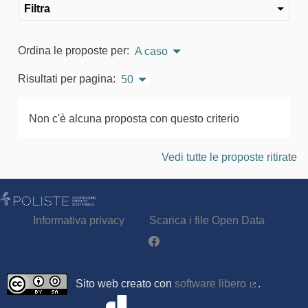
Filtra
Ordina le proposte per:
A caso
Risultati per pagina:
50
Non c'è alcuna proposta con questo criterio
Vedi tutte le proposte ritirate
Informativa privacy
Scarica i file Open Data
Partecipa - Poliste su Facebook
Sito web creato con
software libero
.
(Collegamen