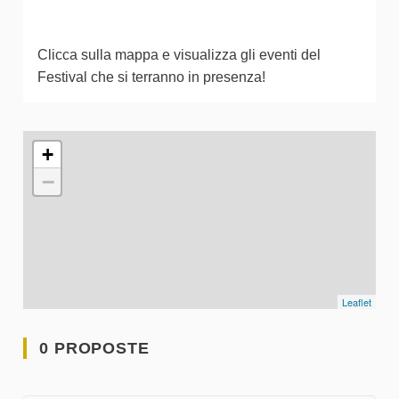
Clicca sulla mappa e visualizza gli eventi del
Festival che si terranno in presenza!
L'elemento seguente è una mappa che presenta gli elementi 
+
−
Leaflet
0 PROPOSTE