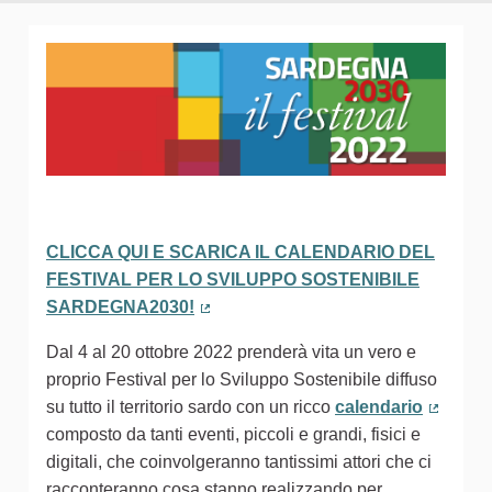
CLICCA QUI E SCARICA IL CALENDARIO DEL
FESTIVAL PER LO SVILUPPO SOSTENIBILE
SARDEGNA2030!
(Collegamento esterno)
Dal 4 al 20 ottobre 2022 prenderà vita un vero e
proprio Festival per lo Sviluppo Sostenibile diffuso
su tutto il territorio sardo con un ricco
calendario
(Colleg
composto da tanti eventi, piccoli e grandi, fisici e
digitali, che coinvolgeranno tantissimi attori che ci
racconteranno cosa stanno realizzando per