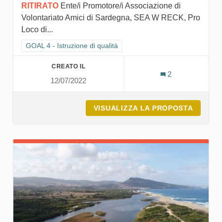
RITIRATO
Ente/i Promotore/i Associazione di
Volontariato Amici di Sardegna, SEA W RECK, Pro
Loco di...
Filtra i risultati per categoria: GOAL 4 - Istruzione di qualità
GOAL 4 - Istruzione di qualità
CREATO IL
2
12/07/2022
VISUALIZZA LA PROPOSTA
ISULA: