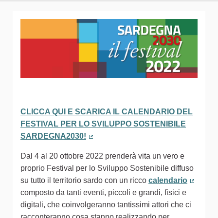
CLICCA QUI E SCARICA IL CALENDARIO DEL
FESTIVAL PER LO SVILUPPO SOSTENIBILE
SARDEGNA2030!
(Collegamento esterno)
Dal 4 al 20 ottobre 2022 prenderà vita un vero e
proprio Festival per lo Sviluppo Sostenibile diffuso
su tutto il territorio sardo con un ricco
calendario
(Colleg
composto da tanti eventi, piccoli e grandi, fisici e
digitali, che coinvolgeranno tantissimi attori che ci
racconteranno cosa stanno realizzando per