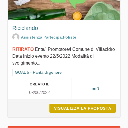
Riciclando
Assistenza Partecipa.Poliste
RITIRATO
Ente/i Promotore/i Comune di Villacidro
Data inizio evento 22/5/2022 Modalità di
svolgimento...
Filtra i risultati per categoria: GOAL 5 - Parità di genere
GOAL 5 - Parità di genere
CREATO IL
0
08/06/2022
VISUALIZZA LA PROPOSTA
RICICL